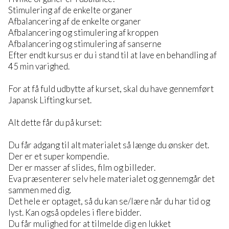
Stimulering af de enkelte organer
Afbalancering af de enkelte organer
Afbalancering og stimulering af kroppen
Afbalancering og stimulering af sanserne
Efter endt kursus er du i stand til at lave en behandling af
45 min varighed.
For at få fuld udbytte af kurset, skal du have gennemført
Japansk Lifting kurset.
Alt dette får du på kurset:
Du får adgang til alt materialet så længe du ønsker det.
Der er et super kompendie.
Der er masser af slides, film og billeder.
Eva præsenterer selv hele materialet og gennemgår det
sammen med dig.
Det hele er optaget, så du kan se/lære når du har tid og
lyst. Kan også opdeles i flere bidder.
Du får mulighed for at tilmelde dig en lukket