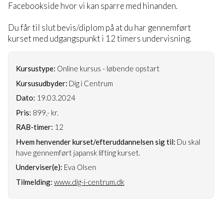
Facebookside hvor vi kan sparre med hinanden.
Du får til slut bevis/diplom på at du har gennemført
kurset med udgangspunkt i 12 timers undervisning.
Kursustype:
Online kursus - løbende opstart
Kursusudbyder:
Dig i Centrum
Dato:
19.03.2024
Pris:
899,- kr.
RAB-timer:
12
Hvem henvender kurset/efteruddannelsen sig til:
Du skal
have gennemført japansk lifting kurset.
Underviser(e):
Eva Olsen
Tilmelding:
www.dig-i-centrum.dk