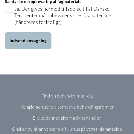
Samtykke om opbevaring af fagmateriale
Ja, Der gives hermed tilladelse til at Danske
Terapeuter må opbevarer vores fagmateriale
(håndteres fortroligt)
Find en behandler nær dig
Komplementære alternative behandlingsformer
Bliv uddannet alternativ behandler
Ønsker du at annoncere dit kursus på vores hjemmeside