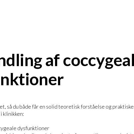
dling af coccygea
nktioner
t, så du både får en solid teoretisk forståelse og praktisk
i klinikken:
cygeale dysfunktioner