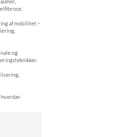
raumer,
elfibrose.
ing af mobilitet –
iering,
inale og
eringsteknikker.
lisering,
g hvordan