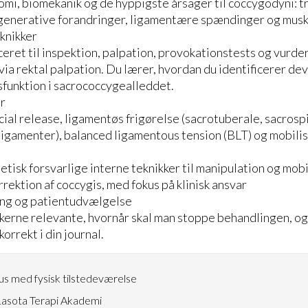
mi, biomekanik og de hyppigste årsager til coccygodyni: t
generative forandringer, ligamentære spændinger og musk
knikker
eret til inspektion, palpation, provokationstests og vurder
ia rektal palpation. Du lærer, hvordan du identificerer dev
ysfunktion i sacrococcygealleddet.
r
al release, ligamentøs frigørelse (sacrotuberale, sacrosp
igamenter), balanced ligamentous tension (BLT) og mobilis
etisk forsvarlige interne teknikker til manipulation og mobi
rektion af coccygis, med fokus på klinisk ansvar
ing og patientudvælgelse
kerne relevante, hvornår skal man stoppe behandlingen, o
rrekt i din journal.
s med fysisk tilstedeværelse
asota Terapi Akademi