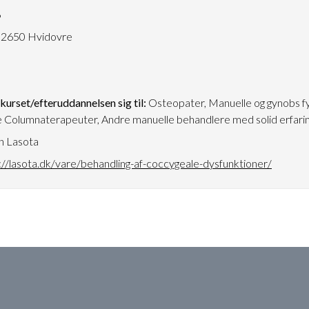
6
 2650 Hvidovre
urset/efteruddannelsen sig til:
Osteopater, Manuelle og gynobs fy
 Columnaterapeuter, Andre manuelle behandlere med solid erfari
n Lasota
://lasota.dk/vare/behandling-af-coccygeale-dysfunktioner/