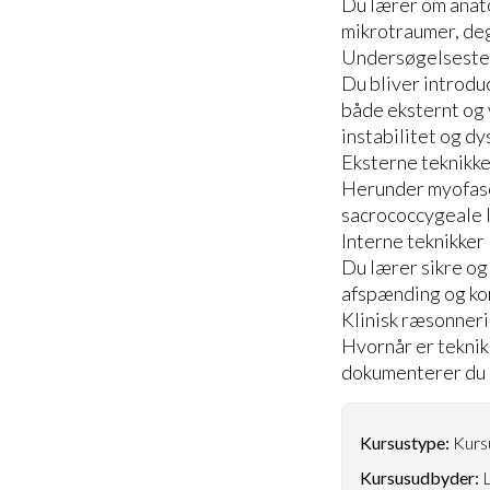
Du lærer om anato
mikrotraumer, de
Undersøgelseste
Du bliver introduc
både eksternt og v
instabilitet og d
Eksterne teknikke
Herunder myofasci
sacrococcygeale l
Interne teknikker
Du lærer sikre og 
afspænding og kor
Klinisk ræsonner
Hvornår er teknik
dokumenterer du ko
Kursustype:
Kursu
Kursusudbyder:
L