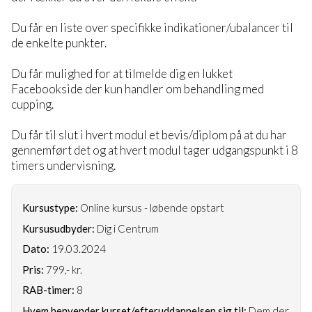
Du får en liste over specifikke indikationer/ubalancer til
de enkelte punkter.
Du får mulighed for at tilmelde dig en lukket
Facebookside der kun handler om behandling med
cupping.
Du får til slut i hvert modul et bevis/diplom på at du har
gennemført det og at hvert modul tager udgangspunkt i 8
timers undervisning.
Kursustype:
Online kursus - løbende opstart
Kursusudbyder:
Dig i Centrum
Dato:
19.03.2024
Pris:
799,- kr.
RAB-timer:
8
Hvem henvender kurset/efteruddannelsen sig til:
Dem der