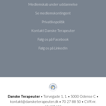
Medlemskab under uddannelse
Se medlemskontingent
Privatlivspolitik
Kontakt Danske Terapeuter
Følg os på Facebook
Følg os på LinkedIn
Danske Terapeuter
• Torvegade 1, 1. • 5000 Odense C •
kontakt@dansketerapeuter.dk • 70 27 88 50 • CVR nr.