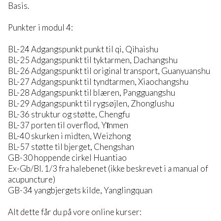
Basis.
Punkter i modul 4:
BL-24 Adgangspunkt punkt til qi, Qìhaishu
BL-25 Adgangspunkt til tyktarmen, Dachangshu
BL-26 Adgangspunkt til original transport, Guanyuanshu
BL-27 Adgangspunkt til tyndtarmen, Xiaochangshu
BL-28 Adgangspunkt til blæren, Pangguangshu
BL-29 Adgangspunkt til rygsøjlen, Zhonglushu
BL-36 struktur og støtte, Chengfu
BL-37 porten til overflod, Yīnmen
BL-40 skurken i midten, Weizhong
BL-57 støtte til bjerget, Chengshan
GB-30 hoppende cirkel Huantiao
Ex-Gb/Bl. 1/3 fra halebenet (ikke beskrevet i a manual of
acupuncture)
GB-34 yangbjergets kilde, Yanglingquan
Alt dette får du på vore online kurser: