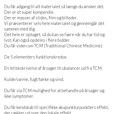
Du får adgang til alt materialet så længe du ønsker det.
Der er et super kompendie.
Der er masser af slides, film og billeder.
Vi præsenterer selv hele materialet og gennemgår det
sammen med dig.
Det hele er optaget, så du kan se/lære når du har tid og
lyst. Kan også opdeles i flere bidder.
Du får viden om TCM (Traditional Chinese Medicine).
De 5 elementers funktionskredse.
En let beskrivelse af årsager til ubalancer ud fra TCM.
Kulde/varme, fugt/tørke og vind.
Du får via TCM mulighed for at behandle på årsager og
ikke symptomer.
Du får kendskab til specifikke akupunkturpunkters effekt,
der rækker ud over den lokale effekt.