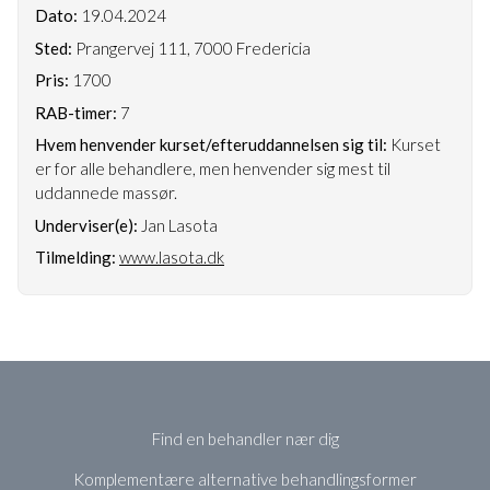
Dato:
19.04.2024
Sted:
Prangervej 111, 7000 Fredericia
Pris:
1700
RAB-timer:
7
Hvem henvender kurset/efteruddannelsen sig til:
Kurset
er for alle behandlere, men henvender sig mest til
uddannede massør.
Underviser(e):
Jan Lasota
Tilmelding:
www.lasota.dk
Find en behandler nær dig
Komplementære alternative behandlingsformer