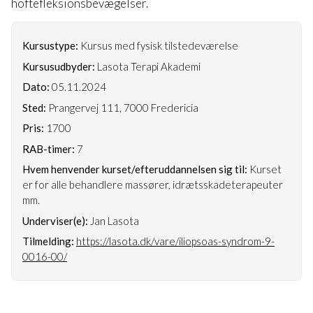
hoftefleksionsbevægelser.
Kursustype:
Kursus med fysisk tilstedeværelse
Kursusudbyder:
Lasota Terapi Akademi
Dato:
05.11.2024
Sted:
Prangervej 111, 7000 Fredericia
Pris:
1700
RAB-timer:
7
Hvem henvender kurset/efteruddannelsen sig til:
Kurset
er for alle behandlere massører, idrætsskadeterapeuter
mm.
Underviser(e):
Jan Lasota
Tilmelding:
https://lasota.dk/vare/iliopsoas-syndrom-9-
0016-00/