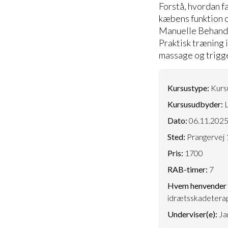
Forstå, hvordan f
kæbens funktion o
Manuelle Behandl
Praktisk træning 
massage og trigge
Kursustype:
Kursu
Kursusudbyder:
L
Dato:
06.11.202
Sted:
Prangervej 
Pris:
1700
RAB-timer:
7
Hvem henvender k
idrætsskadetera
Underviser(e):
Ja