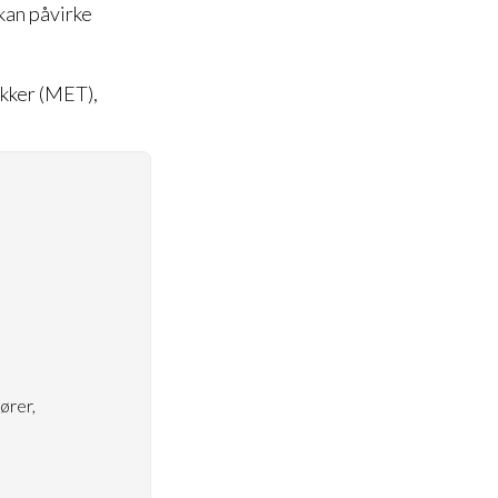
kan påvirke
ikker (MET),
ører,