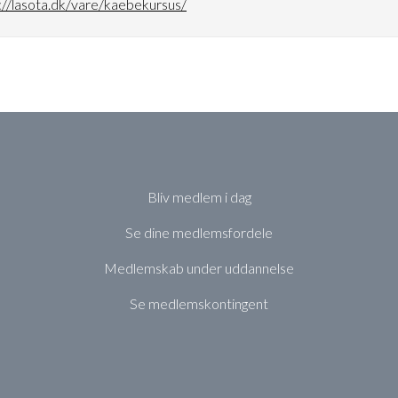
://lasota.dk/vare/kaebekursus/
Bliv medlem i dag
Se dine medlemsfordele
Medlemskab under uddannelse
Se medlemskontingent