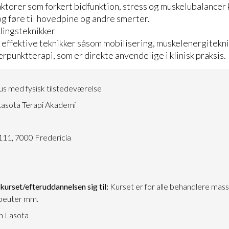
aktorer som forkert bidfunktion, stress og muskelubalancer 
g føre til hovedpine og andre smerter.
ingsteknikker
i effektive teknikker såsom mobilisering, muskelenergitekn
rpunktterapi, som er direkte anvendelige i klinisk praksis.
s med fysisk tilstedeværelse
asota Terapi Akademi
5
111, 7000 Fredericia
urset/efteruddannelsen sig til:
Kurset er for alle behandlere mass
peuter mm.
n Lasota