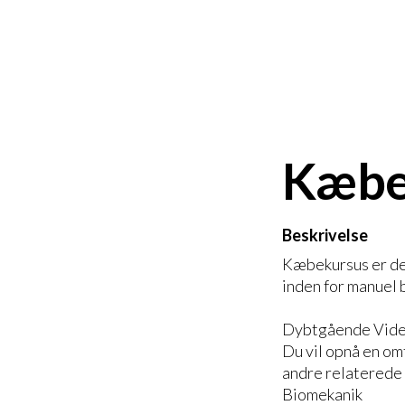
Kæbe
Beskrivelse
Kæbekursus er des
inden for manuel 
Dybtgående Vide
Du vil opnå en om
andre relaterede
Biomekanik