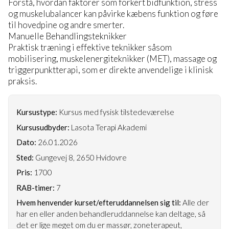
Forstå, hvordan faktorer som forkert bidfunktion, stress
og muskelubalancer kan påvirke kæbens funktion og føre
til hovedpine og andre smerter.
Manuelle Behandlingsteknikker
Praktisk træning i effektive teknikker såsom
mobilisering, muskelenergiteknikker (MET), massage og
triggerpunktterapi, som er direkte anvendelige i klinisk
praksis.
Kursustype:
Kursus med fysisk tilstedeværelse
Kursusudbyder:
Lasota Terapi Akademi
Dato:
26.01.2026
Sted:
Gungevej 8, 2650 Hvidovre
Pris:
1700
RAB-timer:
7
Hvem henvender kurset/efteruddannelsen sig til:
Alle der
har en eller anden behandleruddannelse kan deltage, så
det er lige meget om du er massør, zoneterapeut,