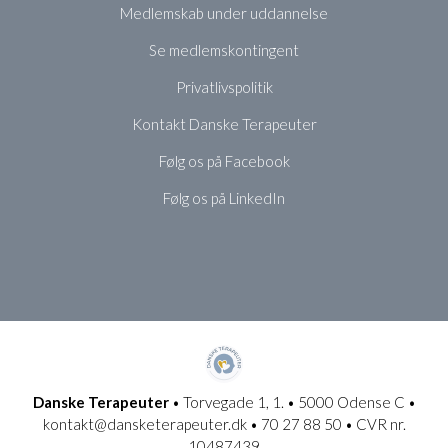
Medlemskab under uddannelse
Se medlemskontingent
Privatlivspolitik
Kontakt Danske Terapeuter
Følg os på Facebook
Følg os på LinkedIn
Danske Terapeuter
• Torvegade 1, 1. • 5000 Odense C •
kontakt@dansketerapeuter.dk • 70 27 88 50 • CVR nr.
10487439