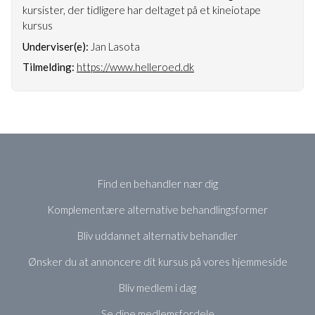
kursister, der tidligere har deltaget på et kineiotape
kursus
Underviser(e):
Jan Lasota
Tilmelding:
https://www.helleroed.dk
Find en behandler nær dig
Komplementære alternative behandlingsformer
Bliv uddannet alternativ behandler
Ønsker du at annoncere dit kursus på vores hjemmeside
Bliv medlem i dag
Se dine medlemsfordele