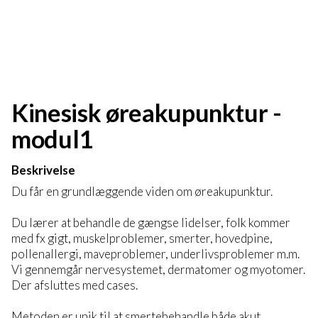
Kinesisk øreakupunktur -
modul1
Beskrivelse
Du får en grundlæggende viden om øreakupunktur.
Du lærer at behandle de gængse lidelser, folk kommer
med fx gigt, muskelproblemer, smerter, hovedpine,
pollenallergi, maveproblemer, underlivsproblemer m.m.
Vi gennemgår nervesystemet, dermatomer og myotomer.
Der afsluttes med cases.
Metoden er unik til at smertebehandle både akut