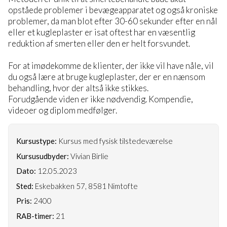
opståede problemer i bevægeapparatet og også kroniske
problemer, da man blot efter 30-60 sekunder efter en nål
eller et kugleplaster er isat oftest har en væsentlig
reduktion af smerten eller den er helt forsvundet.
For at imødekomme de klienter, der ikke vil have nåle, vil
du også lære at bruge kugleplaster, der er en nænsom
behandling, hvor der altså ikke stikkes.
Forudgående viden er ikke nødvendig. Kompendie,
videoer og diplom medfølger.
Kursustype:
Kursus med fysisk tilstedeværelse
Kursusudbyder:
Vivian Birlie
Dato:
12.05.2023
Sted:
Eskebakken 57, 8581 Nimtofte
Pris:
2400
RAB-timer:
21