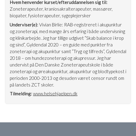
Hvem henvender kurset/efteruddannelsen sig til:
Zoneterapeuter, kraniosakralterapeuter, massører,
biopater, fysioterapeuter, sygeplejersker
Underviser(e):
Vivian Birlie: RAB-registreret i akupunktur
og zoneterapi, med mange års erfaring i både undervisning
og klinikarbejde. Jeg har tillige udgivet ”Skab balance i krop
og sind”, Gyldendal 2020 – en guide med punkter fra
zoneterapi og akupunktur samt ”Tryg og tilfreds”, Gyldendal
2018 – om hundezoneterapi og akupressur. Jeg har
undervist på Den Danske Zoneterapeutskole i både
zoneterapi og øreakupunktur, akupunktur og blodtypekost i
perioden 2000-2013 og desuden været censor rundt om
på landets ZCT skoler.
Tilmelding:
www.helsehjaelpen.dk