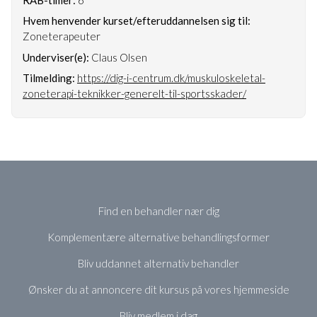
Hvem henvender kurset/efteruddannelsen sig til:
Zoneterapeuter
Underviser(e):
Claus Olsen
Tilmelding:
https://dig-i-centrum.dk/muskuloskeletal-
zoneterapi-teknikker-generelt-til-sportsskader/
Find en behandler nær dig
Komplementære alternative behandlingsformer
Bliv uddannet alternativ behandler
Ønsker du at annoncere dit kursus på vores hjemmeside
Bliv medlem i dag