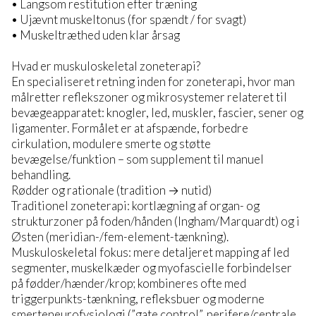
• Langsom restitution efter træning
• Ujævnt muskeltonus (for spændt / for svagt)
• Muskeltræthed uden klar årsag
Hvad er muskuloskeletal zoneterapi?
En specialiseret retning inden for zoneterapi, hvor man
målretter reflekszoner og mikrosystemer relateret til
bevægeapparatet: knogler, led, muskler, fascier, sener og
ligamenter. Formålet er at afspænde, forbedre
cirkulation, modulere smerte og støtte
bevægelse/funktion – som supplement til manuel
behandling.
Rødder og rationale (tradition → nutid)
Traditionel zoneterapi: kortlægning af organ- og
strukturzoner på foden/hånden (Ingham/Marquardt) og i
Østen (meridian-/fem-element-tænkning).
Muskuloskeletal fokus: mere detaljeret mapping af led
segmenter, muskelkæder og myofascielle forbindelser
på fødder/hænder/krop; kombineres ofte med
triggerpunkts-tænkning, refleksbuer og moderne
smerteneurofysiologi (”gate control”, perifere/centrale