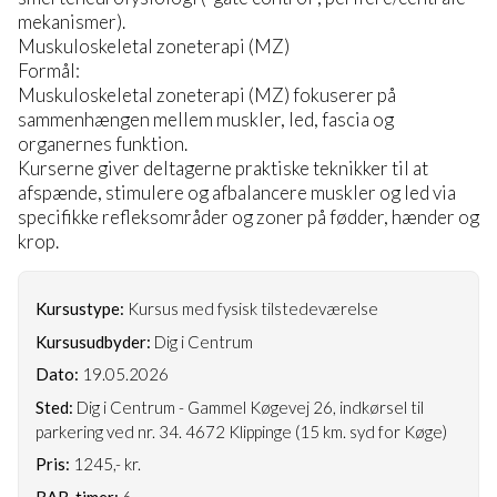
mekanismer).
Muskuloskeletal zoneterapi (MZ)
Formål:
Muskuloskeletal zoneterapi (MZ) fokuserer på
sammenhængen mellem muskler, led, fascia og
organernes funktion.
Kurserne giver deltagerne praktiske teknikker til at
afspænde, stimulere og afbalancere muskler og led via
specifikke refleksområder og zoner på fødder, hænder og
krop.
Kursustype:
Kursus med fysisk tilstedeværelse
Kursusudbyder:
Dig i Centrum
Dato:
19.05.2026
Sted:
Dig i Centrum - Gammel Køgevej 26, indkørsel til
parkering ved nr. 34. 4672 Klippinge (15 km. syd for Køge)
Pris:
1245,- kr.
RAB-timer:
6