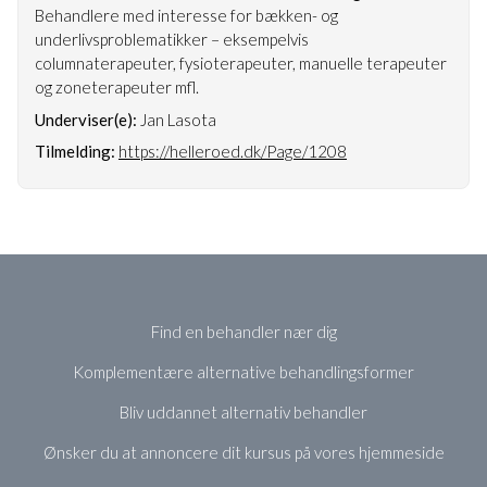
Behandlere med interesse for bækken- og
underlivsproblematikker – eksempelvis
columnaterapeuter, fysioterapeuter, manuelle terapeuter
og zoneterapeuter mfl.
Underviser(e):
Jan Lasota
Tilmelding:
https://helleroed.dk/Page/1208
Find en behandler nær dig
Komplementære alternative behandlingsformer
Bliv uddannet alternativ behandler
Ønsker du at annoncere dit kursus på vores hjemmeside