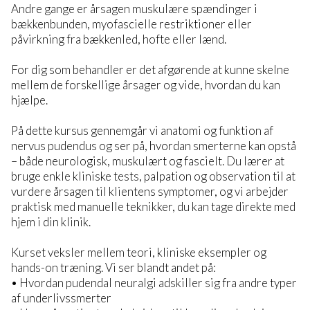
Andre gange er årsagen muskulære spændinger i
bækkenbunden, myofascielle restriktioner eller
påvirkning fra bækkenled, hofte eller lænd.
For dig som behandler er det afgørende at kunne skelne
mellem de forskellige årsager og vide, hvordan du kan
hjælpe.
På dette kursus gennemgår vi anatomi og funktion af
nervus pudendus og ser på, hvordan smerterne kan opstå
– både neurologisk, muskulært og fascielt. Du lærer at
bruge enkle kliniske tests, palpation og observation til at
vurdere årsagen til klientens symptomer, og vi arbejder
praktisk med manuelle teknikker, du kan tage direkte med
hjem i din klinik.
Kurset veksler mellem teori, kliniske eksempler og
hands-on træning. Vi ser blandt andet på:
• Hvordan pudendal neuralgi adskiller sig fra andre typer
af underlivssmerter