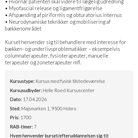
• Hvornår patienten skal videre til lægelig udredning
• Myofascial release og ligamentfrigørelse
• Afspænding af piriformis og obturatorius internus
• Neurodynamiske teknikker og mobilisering af
bækkenområdet
Kurset henvender sig til behandlere med interesse for
bækken- og underlivsproblematikker – eksempelvis
columnaterapeuter, fysioterapeuter, manuelle
terapeuter og zoneterapeuter mfl.
Kursustype:
Kursus med fysisk tilstedeværelse
Kursusudbyder:
Helle Roed Kursuscenter
Dato:
17.04.2026
Sted:
Majsmarken 1, 9500 Hobro
Pris:
1700
RAB-timer:
7
Hvem henvender kurset/efteruddannelsen sig til: