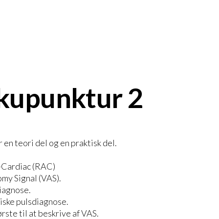
kupunktur 2
en teori del og en praktisk del.
o-Cardiac (RAC)
my Signal (VAS).
iagnose.
iske pulsdiagnose.
rste til at beskrive af VAS.