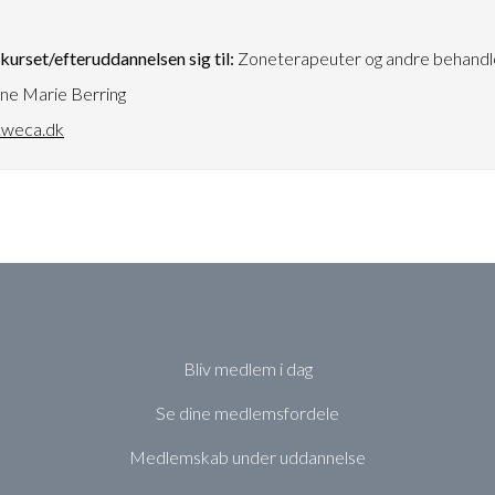
urset/efteruddannelsen sig til:
Zoneterapeuter og andre behandl
ne Marie Berring
weca.dk
Bliv medlem i dag
Se dine medlemsfordele
Medlemskab under uddannelse