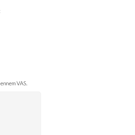
t
 gennem VAS.