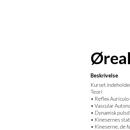
Ørea
Beskrivelse
Kurset indeholder 
Teori
• Reflex Auricul
• Vascular Autono
• Dynamisk pulsd
• Kinesernes stat
• Kineserne, de fø