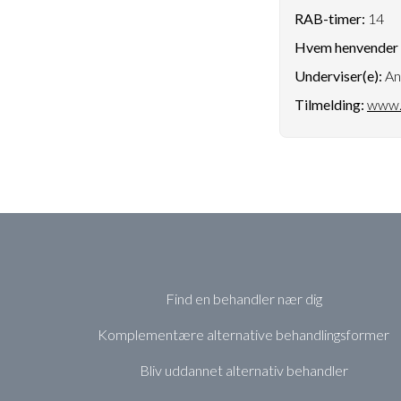
RAB-timer:
14
Hvem henvender k
Underviser(e):
An
Tilmelding:
www.
Find en behandler nær dig
Komplementære alternative behandlingsformer
Bliv uddannet alternativ behandler