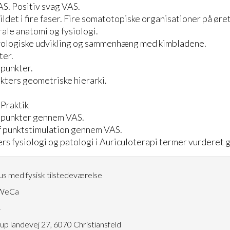
AS. Positiv svag VAS.
ldet i fire faser. Fire somatotopiske organisationer på øre
ale anatomi og fysiologi.
ologiske udvikling og sammenhæng med kimbladene.
ter.
 punkter.
kters geometriske hierarki.
Praktik
repunkter gennem VAS.
f punktstimulation gennem VAS.
ers fysiologi og patologi i Auriculoterapi termer vurderet
s med fysisk tilstedeværelse
WeCa
4
p landevej 27, 6070 Christiansfeld