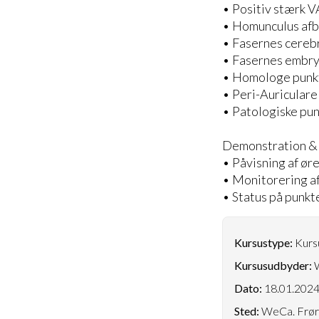
• Positiv stærk V
• Homunculus afbi
• Fasernes cerebr
• Fasernes embry
• Homologe punk
• Peri-Auriculare
• Patologiske pun
Demonstration & 
• Påvisning af ø
• Monitorering a
• Status på punkt
Kursustype:
Kursu
Kursusudbyder:
Dato:
18.01.202
Sted:
WeCa. Frøru