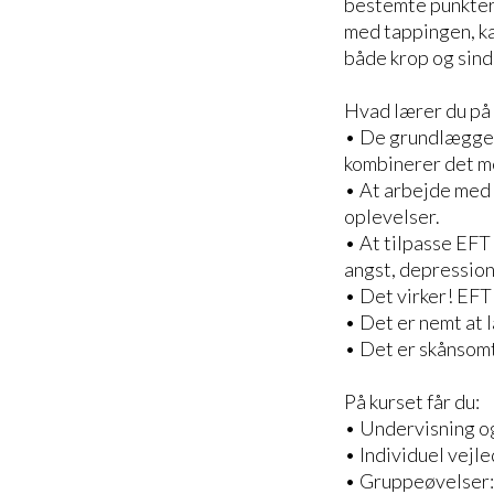
bestemte punkter 
med tappingen, ka
både krop og sind
Hvad lærer du på
• De grundlæggend
kombinerer det me
• At arbejde med 
oplevelser.
• At tilpasse EFT 
angst, depression
• Det virker! EFT
• Det er nemt at 
• Det er skånsomt
På kurset får du:
• Undervisning og
• Individuel vejle
• Gruppeøvelser: