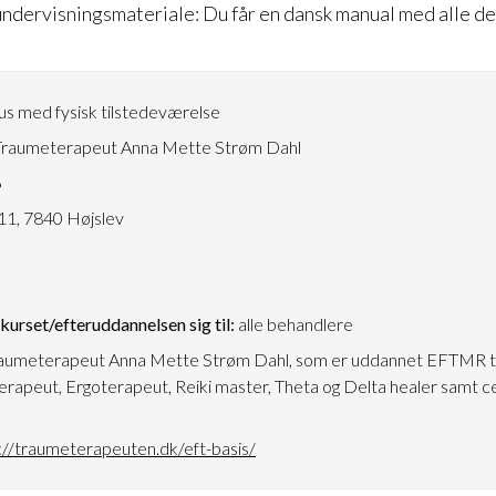
ndervisningsmateriale: Du får en dansk manual med alle d
s med fysisk tilstedeværelse
raumeterapeut Anna Mette Strøm Dahl
6
1, 7840 Højslev
urset/efteruddannelsen sig til:
alle behandlere
aumeterapeut Anna Mette Strøm Dahl, som er uddannet EFTMR 
apeut, Ergoterapeut, Reiki master, Theta og Delta healer samt ce
://traumeterapeuten.dk/eft-basis/