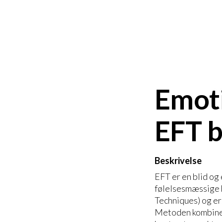
Emoti
EFT b
Beskrivelse
EFT er en blid og 
følelsesmæssige 
Techniques) og er
Metoden kombinere