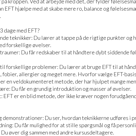
på kroppen. Ved at arbejde med det, der fylder følelsesm
n EFT hjælpe med at skabe mere ro, balance og følelsesmæs
.
 3 dage med EFT?
e teknikker: Du lærer at tappe på de rigtige punkter og 
d forskellige øvelser.
traumer: Du får redskaber til at håndtere dybt siddende fø
til forskellige problemer: Du lærer at bruge EFT til at hånd
, fobier, allergier og meget mere. Hvorfor vælge EFT-basi
 er en veldokumenteret metode, der har hjulpet mange men
lære: Du får en grundig introduktion og masser af øvelser.
: EFT er en blid metode, der ikke kræver nogen forudgåend
 demonstrationer: Du ser, hvordan teknikkerne udføres i pr
dning: Du får mulighed for at stille spørgsmål og få personl
 Du øver dig sammen med andre kursusdeltagere.