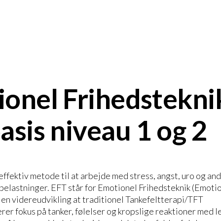
onel Frihedsteknik
asis niveau 1 og 2
effektiv metode til at arbejde med stress, angst, uro og an
belastninger. EFT står for Emotionel Frihedsteknik (Emot
 en videreudvikling at traditionel Tankefeltterapi/TFT
r fokus på tanker, følelser og kropslige reaktioner med l