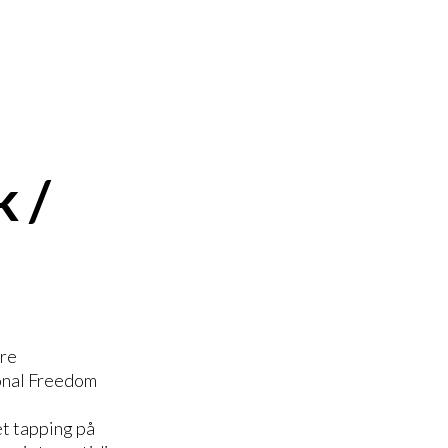
 /
dre
ional Freedom
et tapping på