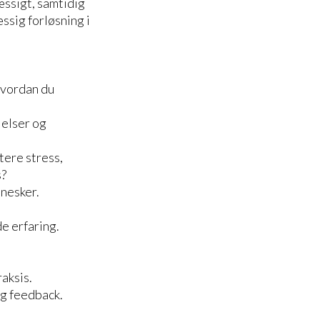
æssigt, samtidig
sig forløsning i
hvordan du
lelser og
tere stress,
s?
nesker.
e erfaring.
aksis.
ig feedback.