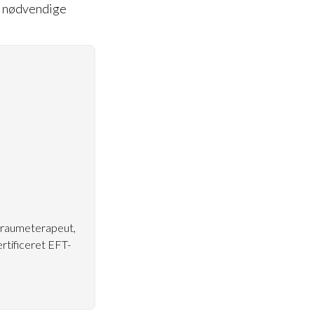
e nødvendige
traumeterapeut,
rtificeret EFT-