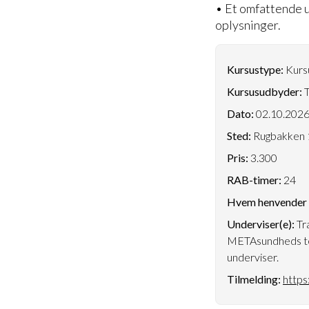
• Et omfattende u
oplysninger.
Kursustype:
Kursu
Kursusudbyder:
T
Dato:
02.10.202
Sted:
Rugbakken 1
Pris:
3.300
RAB-timer:
24
Hvem henvender k
Underviser(e):
Tr
METAsundheds ter
underviser.
Tilmelding:
https