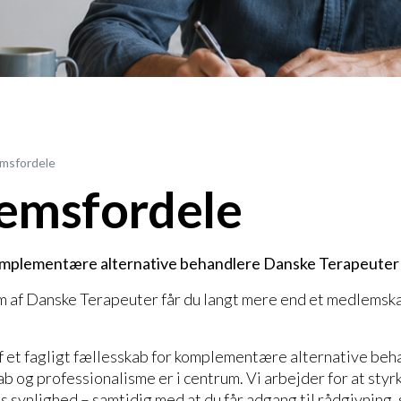
msfordele
emsfordele
omplementære alternative behandlere Danske Terapeuter
 af Danske Terapeuter får du langt mere end et medlemska
af et fagligt fællesskab for komplementære alternative beh
ab og professionalisme er i centrum. Vi arbejder for at styr
s synlighed – samtidig med at du får adgang til rådgivning,