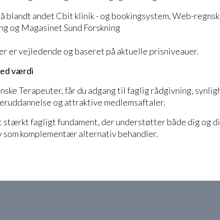
å blandt andet Cbit klinik - og bookingsystem, Web-regnsk
ing og Magasinet Sund Forskning
r er vejledende og baseret på aktuelle prisniveauer.
ed værdi
ske Terapeuter, får du adgang til faglig rådgivning, synli
teruddannelse og attraktive medlemsaftaler.
et stærkt fagligt fundament, der understøtter både dig og d
iv som komplementær alternativ behandler.