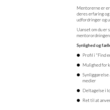
Mentorerne er erf
deres erfaring og 
udfordringer og ud
Uanset om du er s
mentorordningen, 
Synlighed og fæl
Profil i "Find
Mulighed for k
Synliggørelse
medier
Deltagelse i l
Ret til at an