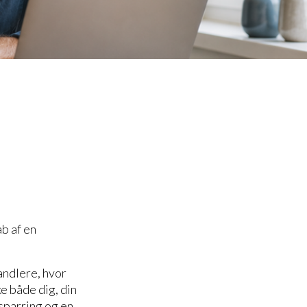
b af en
andlere, hvor
ke både dig, din
 sparring og en