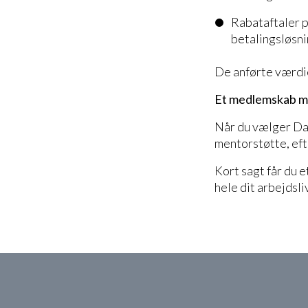
Rabataftaler p
betalingsløsn
De anførte værdie
Et medlemskab m
Når du vælger Dan
mentorstøtte, ef
Kort sagt får du 
hele dit arbejdsl