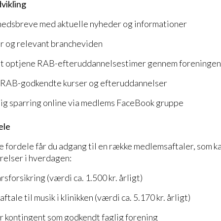
dvikling
edsbreve med aktuelle nyheder og informationer
er og relevant brancheviden
at optjene RAB-efteruddannelsestimer gennem foreningens
 RAB-godkendte kurser og efteruddannelser
lig sparring online via medlems FaceBook gruppe
ele
e fordele får du adgang til en række medlemsaftaler, som k
relser i hverdagen:
forsikring (værdi ca. 1.500 kr. årligt)
ale til musik i klinikken (værdi ca. 5.170 kr. årligt)
r kontingent som godkendt faglig forening