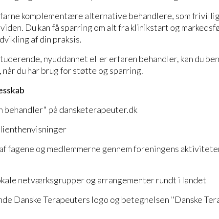
arne komplementære alternative behandlere, som frivilligt
viden. Du kan få sparring om alt fra klinikstart og markedsfø
vikling af din praksis.
tuderende, nyuddannet eller erfaren behandler, kan du be
når du har brug for støtte og sparring.
lesskab
 en behandler" på dansketerapeuter.dk
lienthenvisninger
 af fagene og medlemmerne gennem foreningens aktiviteter
okale netværksgrupper og arrangementer rundt i landet
vende Danske Terapeuters logo og betegnelsen "Danske Ter