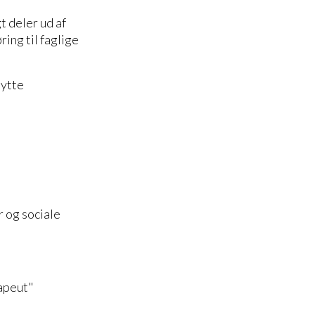
 deler ud af
ring til faglige
nytte
 og sociale
apeut"