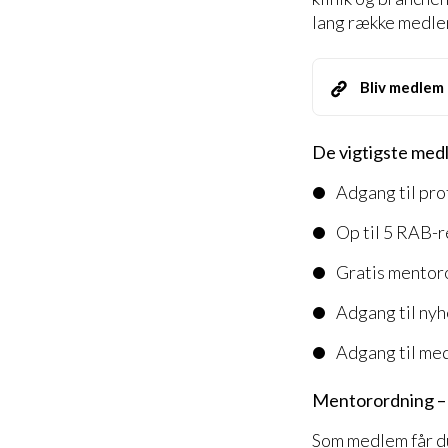
lang række medle
Bliv medlem
De vigtigste medl
Adgang til pro
Op til 5 RAB-r
Gratis mentoro
Adgang til ny
Adgang til me
Mentorordning – d
Som medlem får d