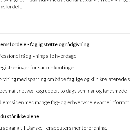
msfordele.
emsfordele - f
aglig støtte og rådgivning
fessionel rådgivning alle hverdage
egistreringer for samme kontingent
rdning med sparring om både faglige og klinikrelaterede 
hedsmail, netværksgrupper, to dags seminar og landsmøde
dlemssiden med mange fag- og erhvervsrelevante informat
u står ikke alene
u adgang til Danske Terapeuters mentorordning.