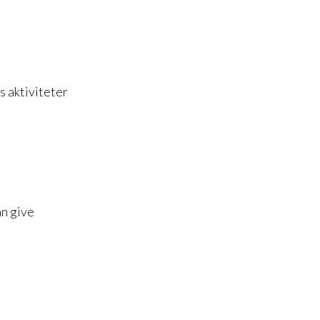
 aktiviteter
an give