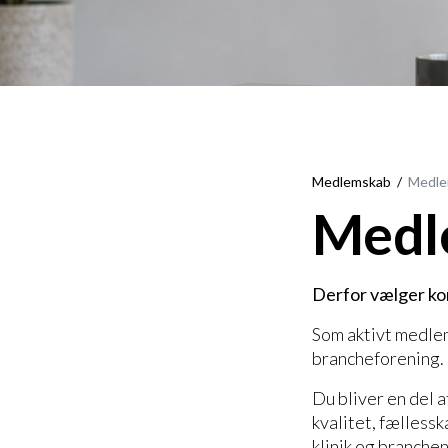
Medlemskab
Medle
Medl
Derfor vælger k
Som aktivt medlem
brancheforening.
Du bliver en del 
kvalitet, fællessk
klinik og branchen