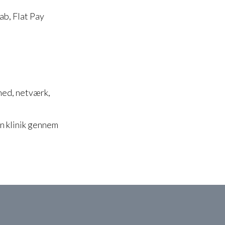
ab, Flat Pay
ghed, netværk,
in klinik gennem