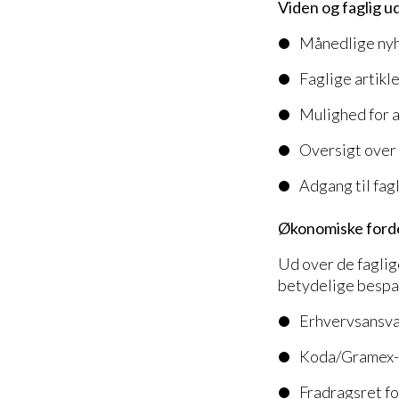
Viden og faglig u
Månedlige nyh
Faglige artikl
Mulighed for 
Oversigt over
Adgang til fag
Økonomiske ford
Ud over de faglig
betydelige bespa
Erhvervsansvars
Koda/Gramex-aft
Fradragsret fo