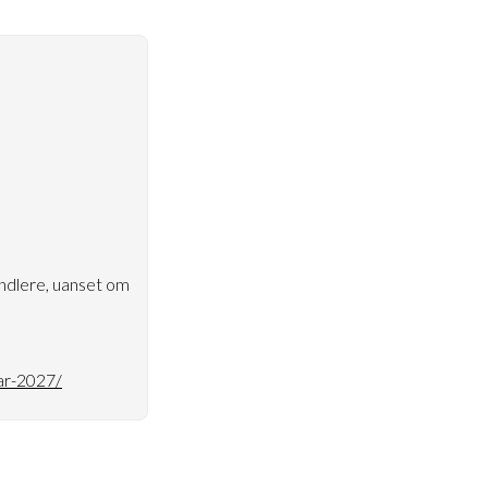
ndlere, uanset om
uar-2027/