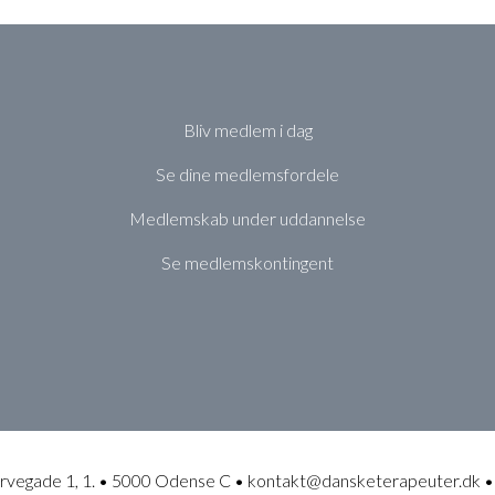
Bliv medlem i dag
Se dine medlemsfordele
Medlemskab under uddannelse
Se medlemskontingent
rvegade 1, 1. • 5000 Odense C • kontakt@dansketerapeuter.dk •