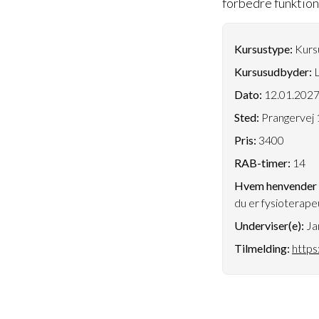
forbedre funktion
Kursustype:
Kursu
Kursusudbyder:
L
Dato:
12.01.202
Sted:
Prangervej 
Pris:
3400
RAB-timer:
14
Hvem henvender k
du er fysioterape
Underviser(e):
Ja
Tilmelding:
https