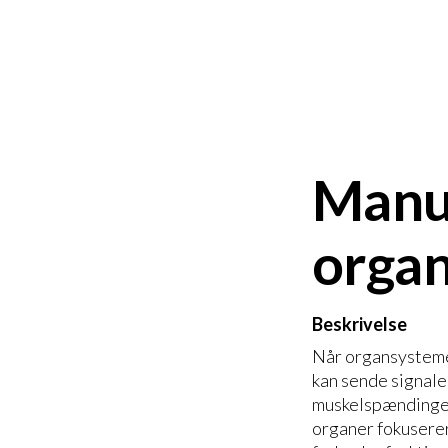
Manue
orga
Beskrivelse
Når organsysteme
kan sende signale
muskelspændinger
organer fokuserer