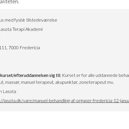
aliteten.
s med fysisk tilstedeværelse
asota Terapi Akademi
7
111, 7000 Fredericia
urset/efteruddannelsen sig til:
Kurset er for alle uddannede beha
ut, massør, manuel terapeut, akupunktør, zoneterapeut mv.
n Lasota
://lasota.dk/vare/manuel-behandling-af-organer-fredericia-12-jan