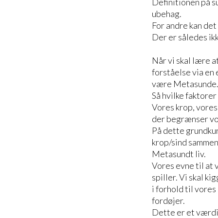
Definitionen på su
ubehag.
For andre kan det v
Der er således ik
Når vi skal lære a
forståelse via en 
være Metasunde
Så hvilke faktore
Vores krop, vores
der begrænser vor
På dette grundkur
krop/sind sammenh
Metasundt liv.
Vores evne til at 
spiller. Vi skal 
i forhold til vore
fordøjer.
Dette er et værdif