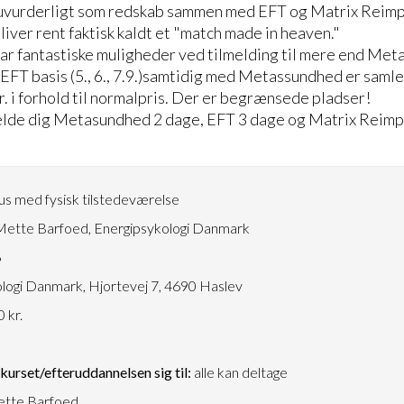
vurderligt som redskab sammen med EFT og Matrix Reimp
iver rent faktisk kaldt et "match made in heaven."
par fantastiske muligheder ved tilmelding til mere end Me
 EFT basis (5., 6., 7.9.)samtidig med Metassundhed er samlet
r. i forhold til normalpris. Der er begrænsede pladser!
elde dig Metasundhed 2 dage, EFT 3 dage og Matrix Reimpri
s med fysisk tilstedeværelse
ette Barfoed, Energipsykologi Danmark
6
logi Danmark, Hjortevej 7, 4690 Haslev
 kr.
urset/efteruddannelsen sig til:
alle kan deltage
tte Barfoed