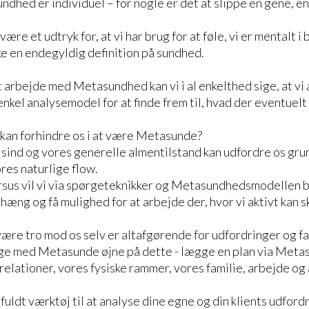
ndhed er individuel – for nogle er det at slippe en gene, e
ære et udtryk for, at vi har brug for at føle, vi er mentalt i 
ke en endegyldig definition på sundhed.
t arbejde med Metasundhed kan vi i al enkelthed sige, at vi
enkel analysemodel for at finde frem til, hvad der eventuelt 
.
r kan forhindre os i at være Metasunde?
 sind og vores generelle almentilstand kan udfordre os gru
es naturlige flow.
sus vil vi via spørgeteknikker og Metasundhedsmodellen b
æng og få mulighed for at arbejde der, hvor vi aktivt kan s
være tro mod os selv er altafgørende for udfordringer og fa
kigge med Metasunde øjne på dette - lægge en plan via Me
s relationer, vores fysiske rammer, vores familie, arbejde og a
uldt værktøj til at analyse dine egne og din klients udford