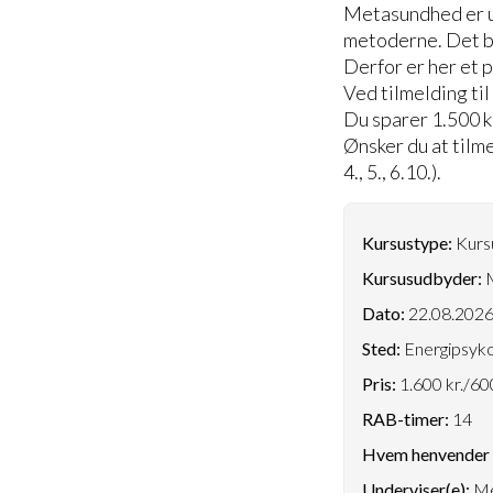
Metasundhed er u
metoderne. Det bl
Derfor er her et 
Ved tilmelding til
Du sparer 1.500 k
Ønsker du at tilm
4., 5., 6.10.).
Kursustype:
Kursu
Kursusudbyder:
M
Dato:
22.08.202
Sted:
Energipsyko
Pris:
1.600 kr./600
RAB-timer:
14
Hvem henvender k
Underviser(e):
Me