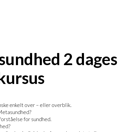
sundhed 2 dages
kursus
ke enkelt over – eller overblik.
 Metasundhed?
 forståelse for sundhed.
dhed?