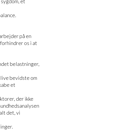
n sygdom, et
balance.
 arbejder på en
forhindrer os i at
ndet belastninger,
live bevidste om
kabe et
ktorer, der ikke
tasundhedsanalysen
lt det, vi
ringer.