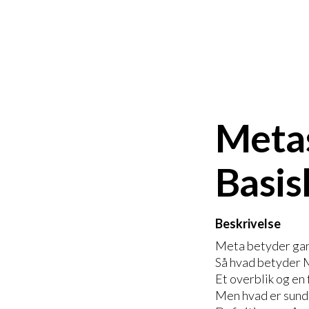
Meta
Basis
Beskrivelse
Meta betyder gans
Så hvad betyder
Et overblik og en
Men hvad er sun