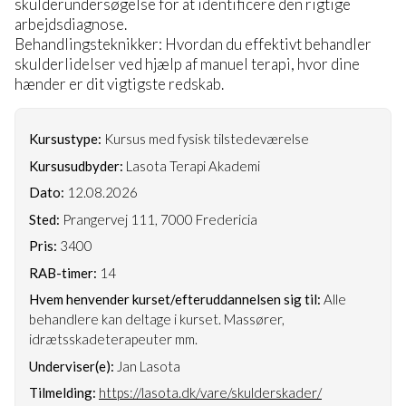
skulderundersøgelse for at identificere den rigtige
arbejdsdiagnose.
Behandlingsteknikker: Hvordan du effektivt behandler
skulderlidelser ved hjælp af manuel terapi, hvor dine
hænder er dit vigtigste redskab.
Kursustype:
Kursus med fysisk tilstedeværelse
Kursusudbyder:
Lasota Terapi Akademi
Dato:
12.08.2026
Sted:
Prangervej 111, 7000 Fredericia
Pris:
3400
RAB-timer:
14
Hvem henvender kurset/efteruddannelsen sig til:
Alle
behandlere kan deltage i kurset. Massører,
idrætsskadeterapeuter mm.
Underviser(e):
Jan Lasota
Tilmelding:
https://lasota.dk/vare/skulderskader/