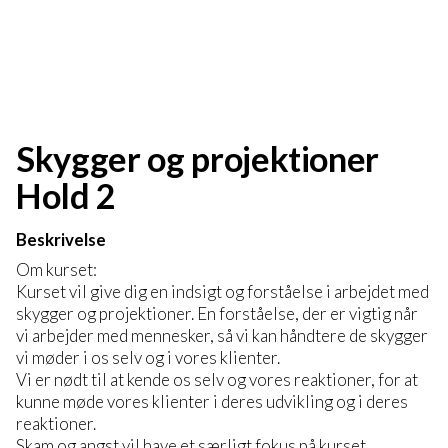
Skygger og projektioner
Hold 2
Beskrivelse
Om kurset:
Kurset vil give dig en indsigt og forståelse i arbejdet med
skygger og projektioner. En forståelse, der er vigtig når
vi arbejder med mennesker, så vi kan håndtere de skygger
vi møder i os selv og i vores klienter.
Vi er nødt til at kende os selv og vores reaktioner, for at
kunne møde vores klienter i deres udvikling og i deres
reaktioner.
Skam og angst vil have et særligt fokus på kurset.