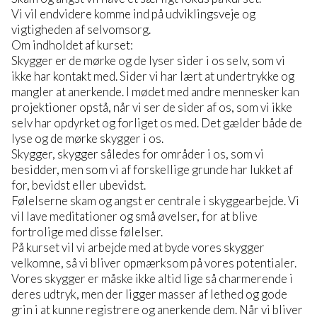
Vi vil endvidere komme ind på udviklingsveje og
vigtigheden af selvomsorg.
Om indholdet af kurset:
Skygger er de mørke og de lyser sider i os selv, som vi
ikke har kontakt med. Sider vi har lært at undertrykke og
mangler at anerkende. I mødet med andre mennesker kan
projektioner opstå, når vi ser de sider af os, som vi ikke
selv har opdyrket og forliget os med. Det gælder både de
lyse og de mørke skygger i os.
Skygger, skygger således for områder i os, som vi
besidder, men som vi af forskellige grunde har lukket af
for, bevidst eller ubevidst.
Følelserne skam og angst er centrale i skyggearbejde. Vi
vil lave meditationer og små øvelser, for at blive
fortrolige med disse følelser.
På kurset vil vi arbejde med at byde vores skygger
velkomne, så vi bliver opmærksom på vores potentialer.
Vores skygger er måske ikke altid lige så charmerende i
deres udtryk, men der ligger masser af lethed og gode
grin i at kunne registrere og anerkende dem. Når vi bliver