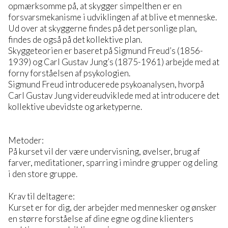
opmærksomme på, at skygger simpelthen er en
forsvarsmekanisme i udviklingen af at blive et menneske.
Ud over at skyggerne findes på det personlige plan,
findes de også på det kollektive plan.
Skyggeteorien er baseret på Sigmund Freud’s (1856-
1939) og Carl Gustav Jung’s (1875-1961) arbejde med at
forny forståelsen af psykologien.
Sigmund Freud introducerede psykoanalysen, hvorpå
Carl Gustav Jung videreudviklede med at introducere det
kollektive ubevidste og arketyperne.
Metoder:
På kurset vil der være undervisning, øvelser, brug af
farver, meditationer, sparring i mindre grupper og deling
i den store gruppe.
Krav til deltagere:
Kurset er for dig, der arbejder med mennesker og ønsker
en større forståelse af dine egne og dine klienters