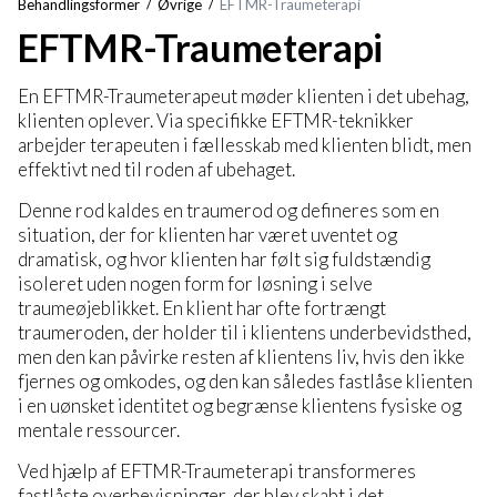
Behandlingsformer
Øvrige
EFTMR-Traumeterapi
EFTMR-Traumeterapi
En EFTMR-Traumeterapeut møder klienten i det ubehag,
klienten oplever. Via specifikke EFTMR-teknikker
arbejder terapeuten i fællesskab med klienten blidt, men
effektivt ned til roden af ubehaget.
Denne rod kaldes en traumerod og defineres som en
situation, der for klienten har været uventet og
dramatisk, og hvor klienten har følt sig fuldstændig
isoleret uden nogen form for løsning i selve
traumeøjeblikket. En klient har ofte fortrængt
traumeroden, der holder til i klientens underbevidsthed,
men den kan påvirke resten af klientens liv, hvis den ikke
fjernes og omkodes, og den kan således fastlåse klienten
i en uønsket identitet og begrænse klientens fysiske og
mentale ressourcer.
Ved hjælp af EFTMR-Traumeterapi transformeres
fastlåste overbevisninger, der blev skabt i det