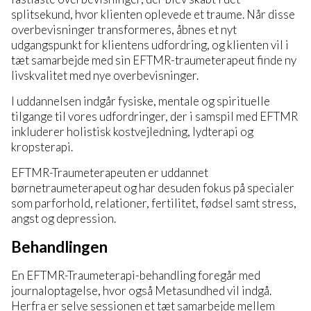
splitsekund, hvor klienten oplevede et traume. Når disse
overbevisninger transformeres, åbnes et nyt
udgangspunkt for klientens udfordring, og klienten vil i
tæt samarbejde med sin EFTMR-traumeterapeut finde ny
livskvalitet med nye overbevisninger.
I uddannelsen indgår fysiske, mentale og spirituelle
tilgange til vores udfordringer, der i samspil med EFTMR
inkluderer holistisk kostvejledning, lydterapi og
kropsterapi.
EFTMR-Traumeterapeuten er uddannet
børnetraumeterapeut og har desuden fokus på specialer
som parforhold, relationer, fertilitet, fødsel samt stress,
angst og depression.
Behandlingen
En EFTMR-Traumeterapi-behandling foregår med
journaloptagelse, hvor også Metasundhed vil indgå.
Herfra er selve sessionen et tæt samarbejde mellem