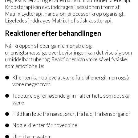
regressiv terapi og et alternativ til traditionel taleterapi.
Kropsterapi kan evt. inddrages i sessionen i form af
Matrix Lydterapi, hands-on-processer krop og ansigt.
Ligeledes inddrages Matrix holistisk kostterapi.
Reaktioner efter behandlingen
Når kroppen slipper gamle mønstre og
uhensigtsmæssige overbevisninger, kan det vise sig som
umiddelbart ubehag. Reaktioner kan være såvel fysiske
som emotionelle:
Klienten kan opleve at være fuld af energi, men også
være meget træt.
Tudeture og forløsende grin - alt er helt, som det skal
være
Flåd kan løbe fra næse, ører, fra hud, fra kønsorganer
Nogle klienter får hovedpine
Uro i tarmsystem