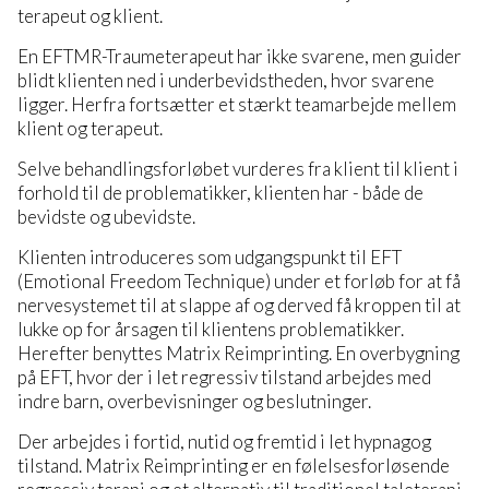
terapeut og klient.
En EFTMR-Traumeterapeut har ikke svarene, men guider
blidt klienten ned i underbevidstheden, hvor svarene
ligger. Herfra fortsætter et stærkt teamarbejde mellem
klient og terapeut.
Selve behandlingsforløbet vurderes fra klient til klient i
forhold til de problematikker, klienten har - både de
bevidste og ubevidste.
Klienten introduceres som udgangspunkt til EFT
(Emotional Freedom Technique) under et forløb for at få
nervesystemet til at slappe af og derved få kroppen til at
lukke op for årsagen til klientens problematikker.
Herefter benyttes Matrix Reimprinting. En overbygning
på EFT, hvor der i let regressiv tilstand arbejdes med
indre barn, overbevisninger og beslutninger.
Der arbejdes i fortid, nutid og fremtid i let hypnagog
tilstand. Matrix Reimprinting er en følelsesforløsende