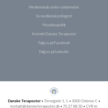
Medlemskab under uddannelse
Se medlemskontingent
Privatlivspolitik
Kontakt Danske Terapeuter
Følg os på Facebook
Følg os på LinkedIn
Danske Terapeuter
• Torvegade 1, 1. • 5000 Odense C •
kontakt@dansketerapeuter.dk • 70 27 88 50 • CVR nr.