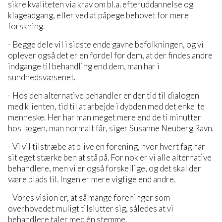
sikre kvaliteten via krav om bl.a. efteruddannelse og
klageadgang, eller ved at påpege behovet for mere
forskning.
- Begge dele vil i sidste ende gavne befolkningen, og vi
oplever også det er en fordel for dem, at der findes andre
indgange til behandling end dem, man har i
sundhedsvæsenet.
- Hos den alternative behandler er der tid til dialogen
med klienten, tid til at arbejde i dybden med det enkelte
menneske. Her har man meget mere end de ti minutter
hos lægen, man normalt får, siger Susanne Neuberg Ravn.
- Vi vil tilstræbe at blive en forening, hvor hvert fag har
sit eget stærke ben at stå på. For nok er vi alle alternative
behandlere, men vi er også forskellige, og det skal der
være plads til. Ingen er mere vigtige end andre.
- Vores vision er, at så mange foreninger som
overhovedet muligt tilslutter sig, således at vi
behandlere taler med én stemme.