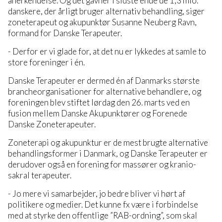
anerkendelse. Og det gavner i sidste ende de 1,3 mio.
danskere, der årligt bruger alternativ behandling, siger
zoneterapeut og akupunktør Susanne Neuberg Ravn,
formand for Danske Terapeuter.
- Derfor er vi glade for, at det nu er lykkedes at samle to
store foreninger i én.
Danske Terapeuter er dermed én af Danmarks største
brancheorganisationer for alternative behandlere, og
foreningen blev stiftet lørdag den 26. marts ved en
fusion mellem Danske Akupunktører og Forenede
Danske Zoneterapeuter.
Zoneterapi og akupunktur er de mest brugte alternative
behandlingsformer i Danmark, og Danske Terapeuter er
derudover også en forening for massører og kranio-
sakral terapeuter.
- Jo mere vi samarbejder, jo bedre bliver vi hørt af
politikere og medier. Det kunne fx være i forbindelse
med at styrke den offentlige ”RAB-ordning”, som skal