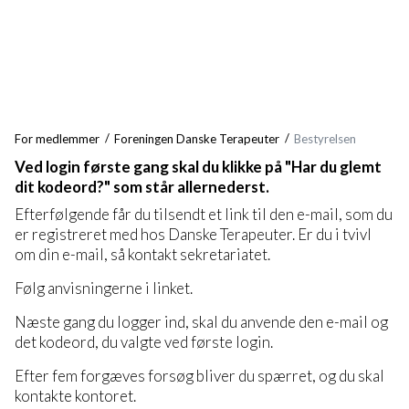
For medlemmer
Foreningen Danske Terapeuter
Bestyrelsen
Ved login første gang skal du klikke på "Har du glemt
dit kodeord?" som står allernederst.
Efterfølgende får du tilsendt et link til den e-mail, som du
er registreret med hos Danske Terapeuter. Er du i tvivl
om din e-mail, så kontakt sekretariatet.
Følg anvisningerne i linket.
Næste gang du logger ind, skal du anvende den e-mail og
det kodeord, du valgte ved første login.
Efter fem forgæves forsøg bliver du spærret, og du skal
kontakte kontoret.