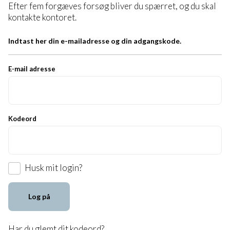
Efter fem forgæves forsøg bliver du spærret, og du skal
kontakte kontoret.
Indtast her din e-mailadresse og din adgangskode.
E-mail adresse
Kodeord
Husk mit login?
Log på
Har du
glemt dit kodeord
?