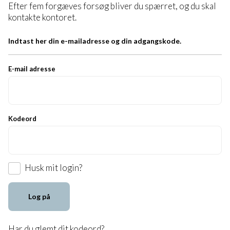
Efter fem forgæves forsøg bliver du spærret, og du skal
kontakte kontoret.
Indtast her din e-mailadresse og din adgangskode.
E-mail adresse
Kodeord
Husk mit login?
Log på
Har du
glemt dit kodeord
?