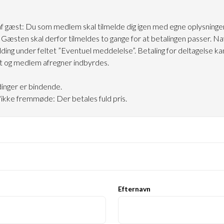
af gæst: Du som medlem skal tilmelde dig igen med egne oplysninger
 Gæsten skal derfor tilmeldes to gange for at betalingen passer. N
lding under feltet ”Eventuel meddelelse”. Betaling for deltagelse ka
t og medlem afregner indbyrdes.
dinger er bindende.
ikke fremmøde: Der betales fuld pris.
Efternavn