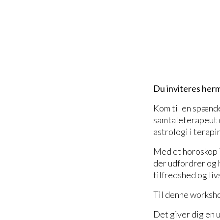
Du inviteres herm
Kom til en spænd
samtaleterapeut 
astrologi i terap
Med et horoskop i 
der udfordrer og 
tilfredshed og li
Til denne worksho
Det giver dig en u