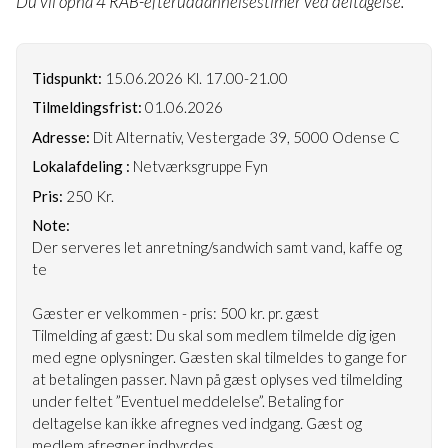
Du vil opnå 4 RAB-efteruddannelsestimer ved deltagelse.
Tidspunkt:
15.06.2026 Kl. 17.00-21.00
Tilmeldingsfrist:
01.06.2026
Adresse:
Dit Alternativ, Vestergade 39, 5000 Odense C
Lokalafdeling :
Netværksgruppe Fyn
Pris:
250 Kr.
Note:
Der serveres let anretning/sandwich samt vand, kaffe og
te
Gæster er velkommen - pris: 500 kr. pr. gæst
Tilmelding af gæst: Du skal som medlem tilmelde dig igen
med egne oplysninger. Gæsten skal tilmeldes to gange for
at betalingen passer. Navn på gæst oplyses ved tilmelding
under feltet ”Eventuel meddelelse”. Betaling for
deltagelse kan ikke afregnes ved indgang. Gæst og
medlem afregner indbyrdes.