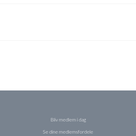
Bliv medlem i dag
Se dine medlemsfordele