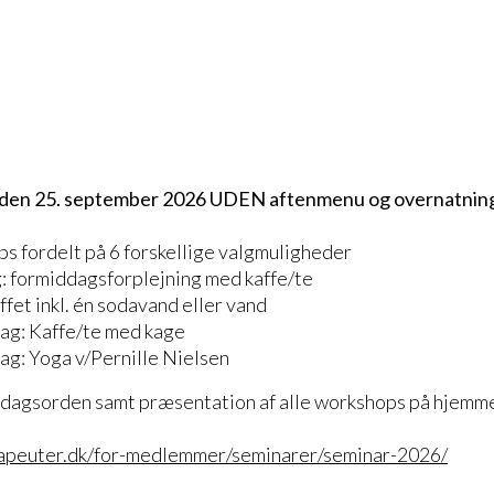
g den 25. september 2026 UDEN aftenmenu og overnatning -
ps fordelt på 6 forskellige valgmuligheder
: formiddagsforplejning med kaffe/te
ffet inkl. én sodavand eller vand
ag: Kaffe/te med kage
g: Yoga v/Pernille Nielsen
d dagsorden samt præsentation af alle workshops på hjemm
rapeuter.dk/for-medlemmer/seminarer/seminar-2026/