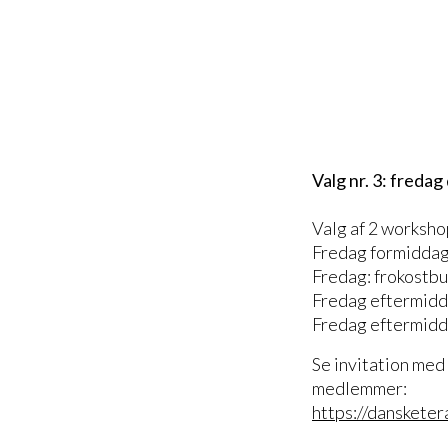
Valg nr. 3: freda
Valg af 2 worksho
Fredag formiddag
Fredag: frokostbu
Fredag eftermidd
Fredag eftermidda
Se invitation me
medlemmer:
https://danskete