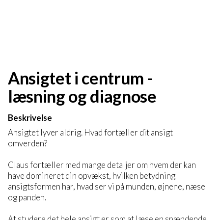
Ansigtet i centrum -
læsning og diagnose
Beskrivelse
Ansigtet lyver aldrig. Hvad fortæller dit ansigt
omverden?
Claus fortæller med mange detaljer om hvem der kan
have domineret din opvækst, hvilken betydning
ansigtsformen har, hvad ser vi på munden, øjnene, næse
og panden.
At studere det hele ansigt er som at læse en spændende