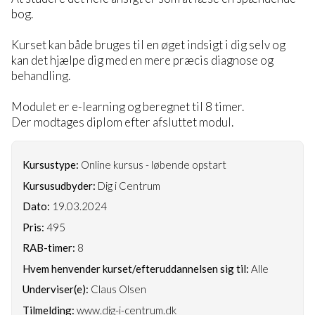
bog.
Kurset kan både bruges til en øget indsigt i dig selv og
kan det hjælpe dig med en mere præcis diagnose og
behandling.
Modulet er e-learning og beregnet til 8 timer.
Der modtages diplom efter afsluttet modul.
Kursustype:
Online kursus - løbende opstart
Kursusudbyder:
Dig i Centrum
Dato:
19.03.2024
Pris:
495
RAB-timer:
8
Hvem henvender kurset/efteruddannelsen sig til:
Alle
Underviser(e):
Claus Olsen
Tilmelding:
www.dig-i-centrum.dk