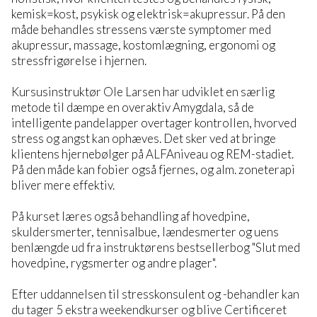
kemisk=kost, psykisk og elektrisk=akupressur. På den
måde behandles stressens værste symptomer med
akupressur, massage, kostomlægning, ergonomi og
stressfrigørelse i hjernen.
Kursusinstruktør Ole Larsen har udviklet en særlig
metode til dæmpe en overaktiv Amygdala, så de
intelligente pandelapper overtager kontrollen, hvorved
stress og angst kan ophæves. Det sker ved at bringe
klientens hjernebølger på ALFAniveau og REM-stadiet.
På den måde kan fobier også fjernes, og alm. zoneterapi
bliver mere effektiv.
På kurset læres også behandling af hovedpine,
skuldersmerter, tennisalbue, lændesmerter og uens
benlængde ud fra instruktørens bestsellerbog "Slut med
hovedpine, rygsmerter og andre plager".
Efter uddannelsen til stresskonsulent og -behandler kan
du tager 5 ekstra weekendkurser og blive Certificeret