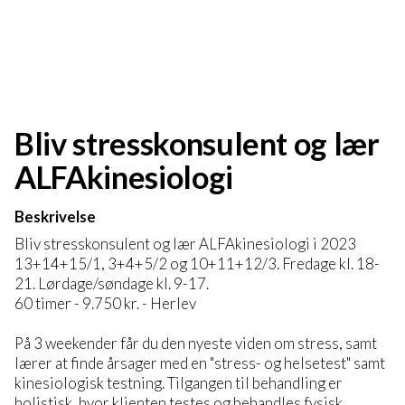
Bliv stresskonsulent og lær
ALFAkinesiologi
Beskrivelse
Bliv stresskonsulent og lær ALFAkinesiologi i 2023
13+14+15/1, 3+4+5/2 og 10+11+12/3. Fredage kl. 18-
21. Lørdage/søndage kl. 9-17.
60 timer - 9.750 kr. - Herlev
På 3 weekender får du den nyeste viden om stress, samt
lærer at finde årsager med en "stress- og helsetest" samt
kinesiologisk testning. Tilgangen til behandling er
holistisk, hvor klienten testes og behandles fysisk,