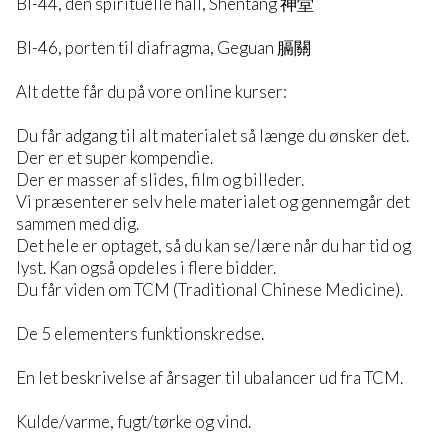
Bl-44, den spirituelle hall, Shentang 神堂
Bl-46, porten til diafragma, Geguan 膈關
Alt dette får du på vore online kurser:
Du får adgang til alt materialet så længe du ønsker det.
Der er et super kompendie.
Der er masser af slides, film og billeder.
Vi præsenterer selv hele materialet og gennemgår det
sammen med dig.
Det hele er optaget, så du kan se/lære når du har tid og
lyst. Kan også opdeles i flere bidder.
Du får viden om TCM (Traditional Chinese Medicine).
De 5 elementers funktionskredse.
En let beskrivelse af årsager til ubalancer ud fra TCM.
Kulde/varme, fugt/tørke og vind.