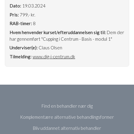
Dato:
19.03.2024
Pris:
799,- kr.
RAB-timer:
8
Hvem henvender kurset/efteruddannelsen sig til:
Dem der
har gennemført "Cupping i Centrum - Basis - modul 1"
Underviser(e):
Claus Olsen
Tilmelding:
www.dig-i-centrum.dk
Find en behandler nær dig
Komplementære alternative behandlingsformer
Bliv uddannet alternativ behandler