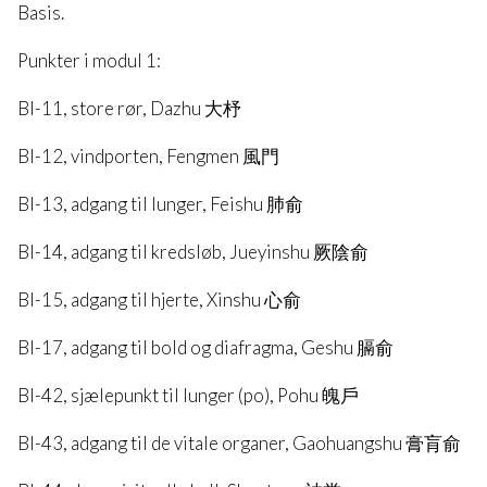
Basis.
Punkter i modul 1:
Bl-11, store rør, Dazhu 大杼
Bl-12, vindporten, Fengmen 風門
Bl-13, adgang til lunger, Feishu 肺俞
Bl-14, adgang til kredsløb, Jueyinshu 厥陰俞
Bl-15, adgang til hjerte, Xinshu 心俞
Bl-17, adgang til bold og diafragma, Geshu 膈俞
Bl-42, sjælepunkt til lunger (po), Pohu 魄戶
Bl-43, adgang til de vitale organer, Gaohuangshu 膏肓俞