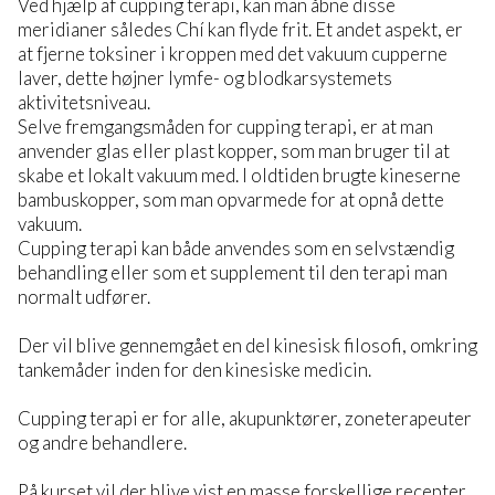
Ved hjælp af cupping terapi, kan man åbne disse
meridianer således Chí kan flyde frit. Et andet aspekt, er
at fjerne toksiner i kroppen med det vakuum cupperne
laver, dette højner lymfe- og blodkarsystemets
aktivitetsniveau.
Selve fremgangsmåden for cupping terapi, er at man
anvender glas eller plast kopper, som man bruger til at
skabe et lokalt vakuum med. I oldtiden brugte kineserne
bambuskopper, som man opvarmede for at opnå dette
vakuum.
Cupping terapi kan både anvendes som en selvstændig
behandling eller som et supplement til den terapi man
normalt udfører.
Der vil blive gennemgået en del kinesisk filosofi, omkring
tankemåder inden for den kinesiske medicin.
Cupping terapi er for alle, akupunktører, zoneterapeuter
og andre behandlere.
På kurset vil der blive vist en masse forskellige recepter