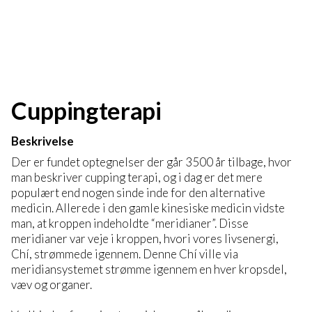
Cuppingterapi
Beskrivelse
Der er fundet optegnelser der går 3500 år tilbage, hvor
man beskriver cupping terapi, og i dag er det mere
populært end nogen sinde inde for den alternative
medicin. Allerede i den gamle kinesiske medicin vidste
man, at kroppen indeholdte “meridianer”. Disse
meridianer var veje i kroppen, hvori vores livsenergi,
Chí, strømmede igennem. Denne Chí ville via
meridiansystemet strømme igennem en hver kropsdel,
væv og organer.