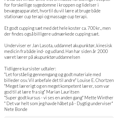
for forskellige sygedomme i kroppen og lidelser i
bevægeapparatet, hvortil du vil lære at bruge både
stationær cup terapi og massage cup terapi.
Et godt cupping sæt med det hele koster ca. 700 kr., men
der findes også billigere udmærkede cupping sæt.
Underviser er Jan Lasota, uddannet akupunktør, kinesisk
medicin fra både ind- og udland. Han har siden år 2000
været lærer på akupunktøruddannelsen
Tidligere kursister udtaler:
"Let forståelig gennemgang og godt materiale med
billeder osv. Vil anbefale det til andre" Louise E. Chortzen
"Meget lærerigt og en meget kompetent lærer, som var
god til at lære fra sig" Marian Lauritsen
"Super godt kursus - vi ses en anden gang" Mette Winther
" Det var helt som jeg havde håbet på - Dygtig underviser"
Nete Bonde