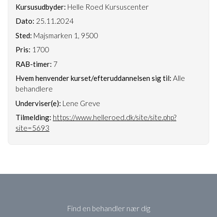
Kursusudbyder:
Helle Roed Kursuscenter
Dato:
25.11.2024
Sted:
Majsmarken 1, 9500
Pris:
1700
RAB-timer:
7
Hvem henvender kurset/efteruddannelsen sig til:
Alle
behandlere
Underviser(e):
Lene Greve
Tilmelding:
https://www.helleroed.dk/site/site.php?
site=5693
Find en behandler nær dig