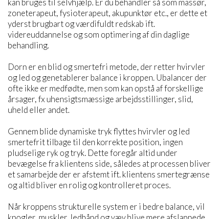
kan bruges til selvhjælp. Er du behandler så som massør,
zoneterapeut, fysioterapeut, akupunktør etc., er dette et
yderst brugbart og værdifuldt redskab ift.
videreuddannelse og som optimering af din daglige
behandling.
Dorn er en blid og smertefri metode, der retter hvirvler
og led og genetablerer balance i kroppen. Ubalancer der
ofte ikke er medfødte, men som kan opstå af forskellige
årsager, fx uhensigtsmæssige arbejdsstillinger, slid,
uheld eller andet.
Gennem blide dynamiske tryk flyttes hvirvler og led
smertefrit tilbage til den korrekte position, ingen
pludselige ryk og tryk. Dette foregår altid under
bevægelse fra klientens side, således at processen bliver
et samarbejde der er afstemt ift. klientens smertegrænse
og altid bliver en rolig og kontrolleret proces.
Når kroppens strukturelle system er i bedre balance, vil
knogler, muskler, ledbånd og væv blive mere afslappede