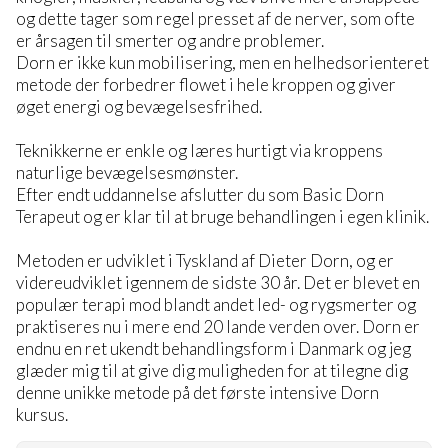
og dette tager som regel presset af de nerver, som ofte
er årsagen til smerter og andre problemer.
Dorn er ikke kun mobilisering, men en helhedsorienteret
metode der forbedrer flowet i hele kroppen og giver
øget energi og bevægelsesfrihed.
Teknikkerne er enkle og læres hurtigt via kroppens
naturlige bevægelsesmønster.
Efter endt uddannelse afslutter du som Basic Dorn
Terapeut og er klar til at bruge behandlingen i egen klinik.
Metoden er udviklet i Tyskland af Dieter Dorn, og er
videreudviklet igennem de sidste 30 år. Det er blevet en
populær terapi mod blandt andet led- og rygsmerter og
praktiseres nu i mere end 20 lande verden over. Dorn er
endnu en ret ukendt behandlingsform i Danmark og jeg
glæder mig til at give dig muligheden for at tilegne dig
denne unikke metode på det første intensive Dorn
kursus.