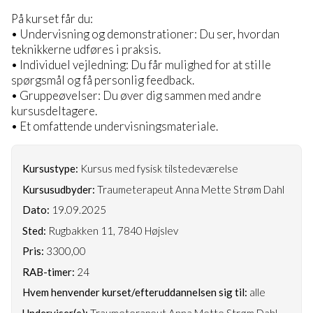
På kurset får du:
• Undervisning og demonstrationer: Du ser, hvordan
teknikkerne udføres i praksis.
• Individuel vejledning: Du får mulighed for at stille
spørgsmål og få personlig feedback.
• Gruppeøvelser: Du øver dig sammen med andre
kursusdeltagere.
• Et omfattende undervisningsmateriale.
Kursustype:
Kursus med fysisk tilstedeværelse
Kursusudbyder:
Traumeterapeut Anna Mette Strøm Dahl
Dato:
19.09.2025
Sted:
Rugbakken 11, 7840 Højslev
Pris:
3300,00
RAB-timer:
24
Hvem henvender kurset/efteruddannelsen sig til:
alle
Underviser(e):
Traumeterapeut Anna Mette Strøm Dahl,