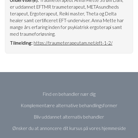
er uddannet EFTMR traumeterapeut, METAsundheds
terapeut, Ergoterapeut, Reiki master, Theta og Delta
healer samt certificeret EFT-underviser. Anna Mette har
mange års erfaring inden for psykiatrisk ergoterapi samt
med traumeforløsning.
Tilmelding:
https://traumeterapeutam.net/eft-1-2/
Find en behandler nær dig
Komplementære alternative behandlingsformer
Bliv uddannet alternativ behandler
Ønsker du at annoncere dit kursus på vores hjemmeside