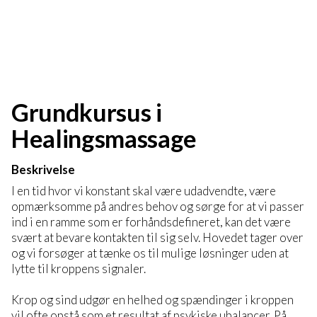
Grundkursus i
Healingsmassage
Beskrivelse
I en tid hvor vi konstant skal være udadvendte, være
opmærksomme på andres behov og sørge for at vi passer
ind i en ramme som er forhåndsdefineret, kan det være
svært at bevare kontakten til sig selv. Hovedet tager over
og vi forsøger at tænke os til mulige løsninger uden at
lytte til kroppens signaler.
Krop og sind udgør en helhed og spændinger i kroppen
vil ofte opstå som et resultat af psykiske ubalancer. På