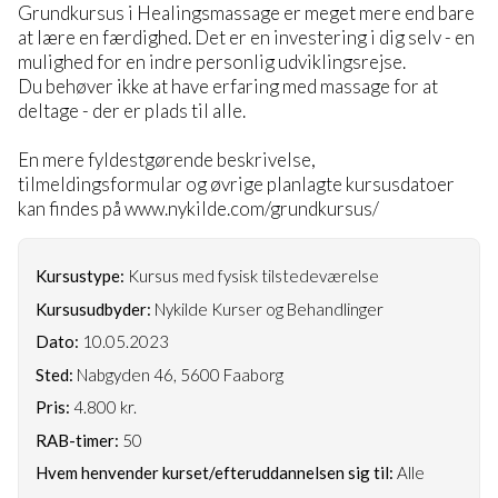
Grundkursus i Healingsmassage er meget mere end bare
at lære en færdighed. Det er en investering i dig selv - en
mulighed for en indre personlig udviklingsrejse.
Du behøver ikke at have erfaring med massage for at
deltage - der er plads til alle.
En mere fyldestgørende beskrivelse,
tilmeldingsformular og øvrige planlagte kursusdatoer
kan findes på www.nykilde.com/grundkursus/
Kursustype:
Kursus med fysisk tilstedeværelse
Kursusudbyder:
Nykilde Kurser og Behandlinger
Dato:
10.05.2023
Sted:
Nabgyden 46, 5600 Faaborg
Pris:
4.800 kr.
RAB-timer:
50
Hvem henvender kurset/efteruddannelsen sig til:
Alle