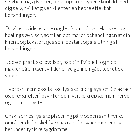
selvhealings øvelser, for at opnå en dybere kontakt med
dig selv, hvilket giver klienten en bedre effekt af
behandlingen.
Du vil endvidere lære nogle afspændings teknikker og
healings øvelser, som kan optimerer behandlingen af din
klient, og f.eks. bruges som opstart og afslutning af
behandlingen.
Udover praktiske øvelser, både individuelt og med
makker på briksen, vil der blive gennemgået teoretisk
viden:
Hvordan menneskets ikke fysiske energisystem (chakraer
og energifelter) påvirker den fysiske krop gennem nerve-
og hormon system.
Chakraernes fysiske placering på kroppen samt hvilke
områder de forskellige chakraer forsyner med energi -
herunder typiske sygdomme.