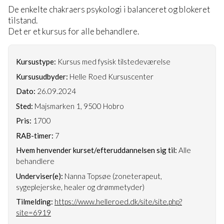
De enkelte chakraers psykologi i balanceret og blokeret
tilstand.
Det er et kursus for alle behandlere.
Kursustype:
Kursus med fysisk tilstedeværelse
Kursusudbyder:
Helle Roed Kursuscenter
Dato:
26.09.2024
Sted:
Majsmarken 1, 9500 Hobro
Pris:
1700
RAB-timer:
7
Hvem henvender kurset/efteruddannelsen sig til:
Alle
behandlere
Underviser(e):
Nanna Topsøe (zoneterapeut,
sygeplejerske, healer og drømmetyder)
Tilmelding:
https://www.helleroed.dk/site/site.php?
site=6919