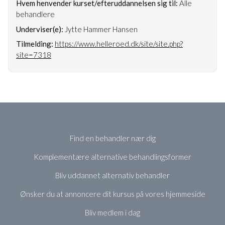
Hvem henvender kurset/efteruddannelsen sig til:
Alle
behandlere
Underviser(e):
Jytte Hammer Hansen
Tilmelding:
https://www.helleroed.dk/site/site.php?
site=7318
Find en behandler nær dig
Komplementære alternative behandlingsformer
Bliv uddannet alternativ behandler
Ønsker du at annoncere dit kursus på vores hjemmeside
Bliv medlem i dag