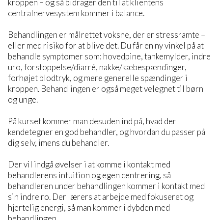
kroppen – og så bidrager den til at klientens
centralnervesystem kommer i balance.
Behandlingen er målrettet voksne, der er stressramte –
eller med risiko for at blive det. Du får en ny vinkel på at
behandle symptomer som: hovedpine, tankemylder, indre
uro, forstoppelse/diarré, nakke/kæbespændinger,
forhøjet blodtryk, og mere generelle spændinger i
kroppen. Behandlingen er også meget velegnet til børn
og unge.
På kurset kommer man desuden ind på, hvad der
kendetegner en god behandler, og hvordan du passer på
dig selv, imens du behandler.
Der vil indgå øvelser i at komme i kontakt med
behandlerens intuition og egen centrering, så
behandleren under behandlingen kommer i kontakt med
sin indre ro. Der lærers at arbejde med fokuseret og
hjertelig energi, så man kommer i dybden med
behandlingen.