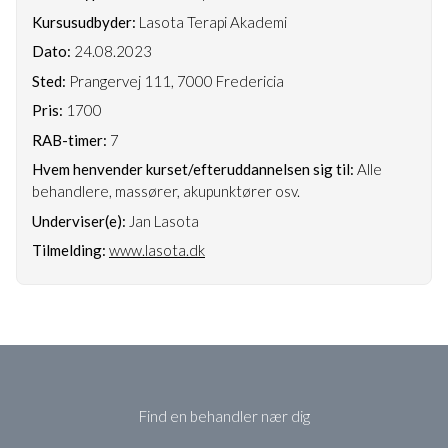
Kursusudbyder:
Lasota Terapi Akademi
Dato:
24.08.2023
Sted:
Prangervej 111, 7000 Fredericia
Pris:
1700
RAB-timer:
7
Hvem henvender kurset/efteruddannelsen sig til:
Alle
behandlere, massører, akupunktører osv.
Underviser(e):
Jan Lasota
Tilmelding:
www.lasota.dk
Find en behandler nær dig