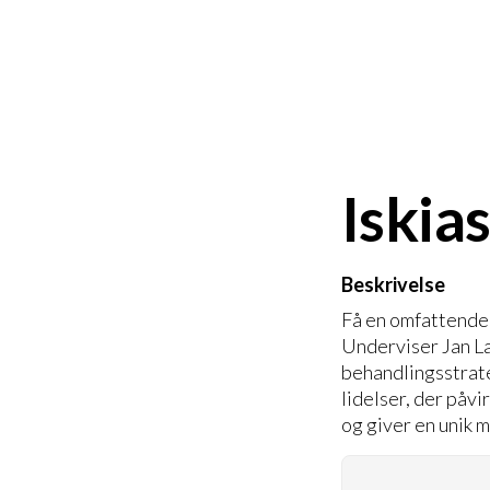
Iskia
Beskrivelse
Få en omfattende 
Underviser Jan La
behandlingsstrate
lidelser, der påv
og giver en unik 