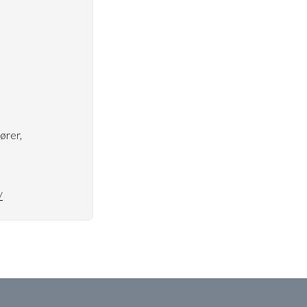
ører,
/