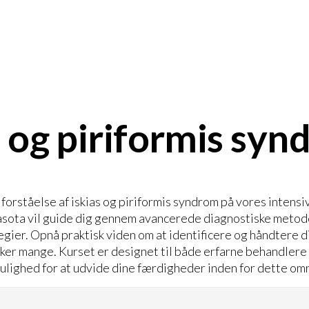
s og piriformis sy
forståelse af iskias og piriformis syndrom på vores intensi
sota vil guide dig gennem avancerede diagnostiske metode
gier. Opnå praktisk viden om at identificere og håndtere d
irker mange. Kurset er designet til både erfarne behandle
mulighed for at udvide dine færdigheder inden for dette om