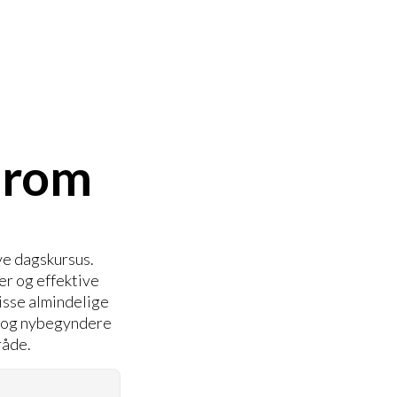
ndrom
ve dagskursus.
r og effektive
isse almindelige
re og nybegyndere
råde.