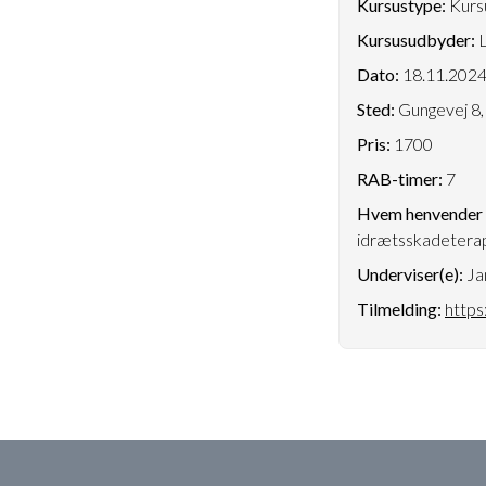
Kursustype:
Kursu
Kursusudbyder:
L
Dato:
18.11.202
Sted:
Gungevej 8,
Pris:
1700
RAB-timer:
7
Hvem henvender k
idrætsskadetera
Underviser(e):
Ja
Tilmelding:
https