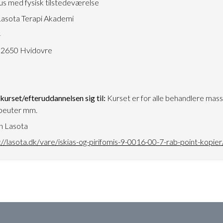
s med fysisk tilstedeværelse
asota Terapi Akademi
4
 2650 Hvidovre
urset/efteruddannelsen sig til:
Kurset er for alle behandlere mass
peuter mm.
n Lasota
://lasota.dk/vare/iskias-og-pirifomis-9-0016-00-7-rab-point-kopier