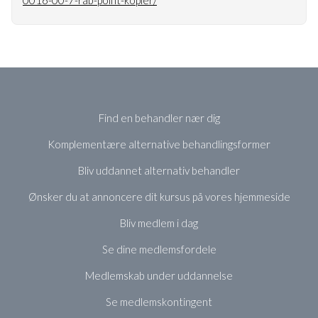
0016-00-7-rab-point-kopier/
Find en behandler nær dig
Komplementære alternative behandlingsformer
Bliv uddannet alternativ behandler
Ønsker du at annoncere dit kursus på vores hjemmeside
Bliv medlem i dag
Se dine medlemsfordele
Medlemskab under uddannelse
Se medlemskontingent