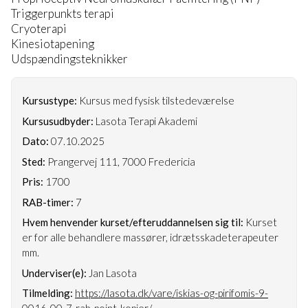
Triggerpunkts terapi
Cryoterapi
Kinesiotapening
Udspændingsteknikker
Kursustype:
Kursus med fysisk tilstedeværelse
Kursusudbyder:
Lasota Terapi Akademi
Dato:
07.10.2025
Sted:
Prangervej 111, 7000 Fredericia
Pris:
1700
RAB-timer:
7
Hvem henvender kurset/efteruddannelsen sig til:
Kurset
er for alle behandlere massører, idrætsskadeterapeuter
mm.
Underviser(e):
Jan Lasota
Tilmelding:
https://lasota.dk/vare/iskias-og-pirifomis-9-