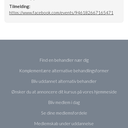
Tilmelding:
https://www.facebook.com/events/946182667165471
Find en behandler nær dig
Komplementære alternative behandlingsformer
Bliv uddannet alternativ behandler
Ønsker du at annoncere dit kursus på vores hjemmeside
Bliv medlem i dag
Se dine medlemsfordele
Medlemskab under uddannelse