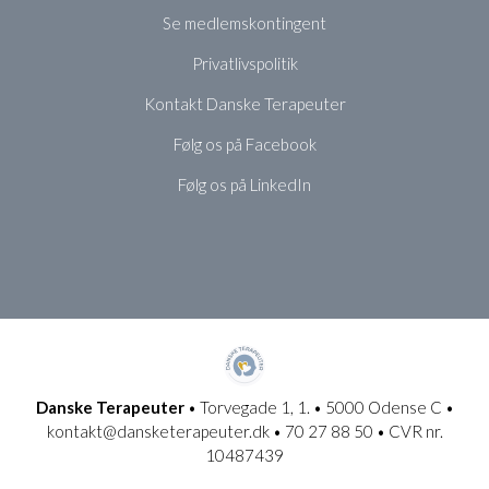
Se medlemskontingent
Privatlivspolitik
Kontakt Danske Terapeuter
Følg os på Facebook
Følg os på LinkedIn
Danske Terapeuter
• Torvegade 1, 1. • 5000 Odense C •
kontakt@dansketerapeuter.dk • 70 27 88 50 • CVR nr.
10487439