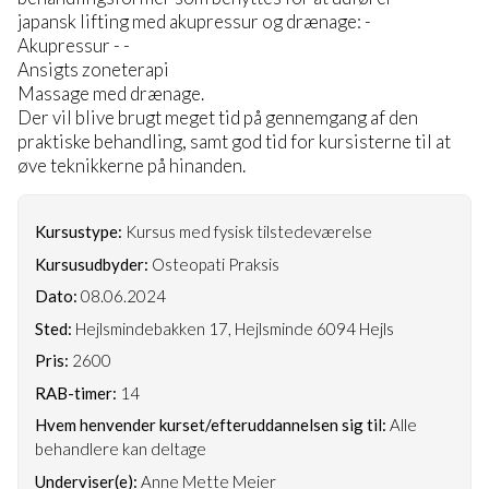
japansk lifting med akupressur og drænage: -
Akupressur - -
Ansigts zoneterapi
Massage med drænage.
Der vil blive brugt meget tid på gennemgang af den
praktiske behandling, samt god tid for kursisterne til at
øve teknikkerne på hinanden.
Kursustype:
Kursus med fysisk tilstedeværelse
Kursusudbyder:
Osteopati Praksis
Dato:
08.06.2024
Sted:
Hejlsmindebakken 17, Hejlsminde 6094 Hejls
Pris:
2600
RAB-timer:
14
Hvem henvender kurset/efteruddannelsen sig til:
Alle
behandlere kan deltage
Underviser(e):
Anne Mette Meier