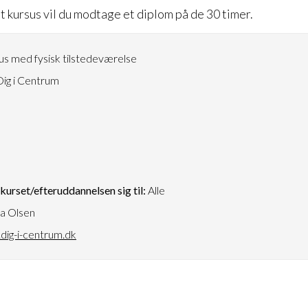
t kursus vil du modtage et diplom på de 30 timer.
s med fysisk tilstedeværelse
ig i Centrum
3
urset/efteruddannelsen sig til:
Alle
a Olsen
ig-i-centrum.dk