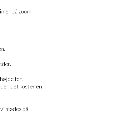
 timer på zoom
en.
eder.
højde for.
uden det koster en
 vi mødes på