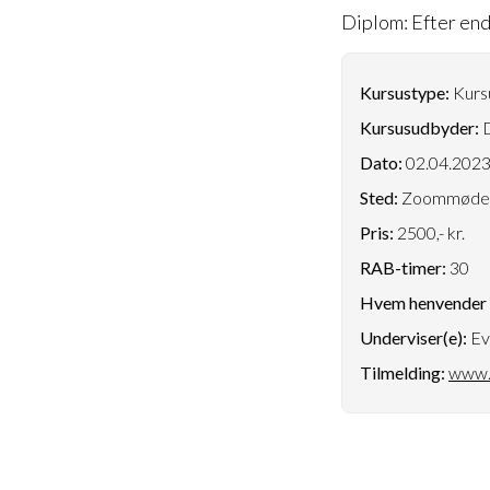
Diplom: Efter end
Kursustype:
Kursu
Kursusudbyder:
D
Dato:
02.04.202
Sted:
Zoommøde
Pris:
2500,- kr.
RAB-timer:
30
Hvem henvender k
Underviser(e):
Ev
Tilmelding:
www.d