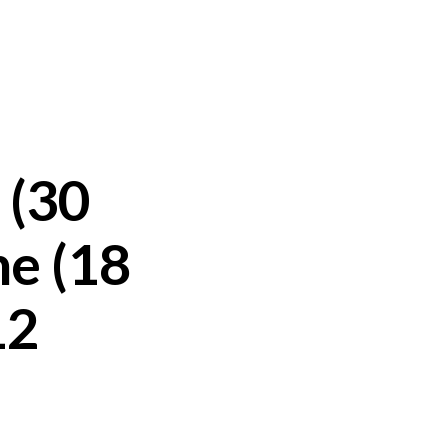
 (30
ne (18
12