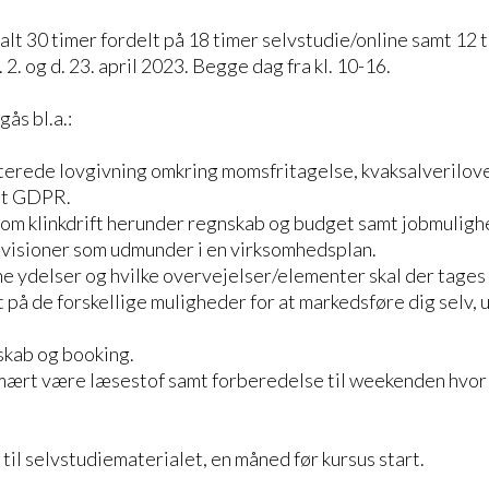
 alt 30 timer fordelt på 18 timer selvstudie/online samt 12
2. og d. 23. april 2023. Begge dag fra kl. 10-16.
ås bl.a.:
terede lovgivning omkring momsfritagelse, kvaksalverilov
mt GDPR.
om klinkdrift herunder regnskab og budget samt jobmuligh
visioner som udmunder i en virksomhedsplan.
ne ydelser og hvilke overvejelser/elementer skal der tages 
t på de forskellige muligheder for at markedsføre dig selv, 
skab og booking.
imært være læsestof samt forberedelse til weekenden hvor
til selvstudiematerialet, en måned før kursus start.