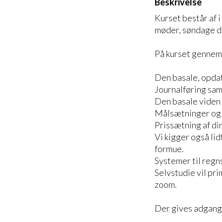
Beskrivelse
Kurset består af i
møder, søndage d. 
På kurset gennemg
Den basale, opda
Journalføring sa
Den basale viden 
Målsætninger og 
Prissætning af di
Vi kigger også lid
formue.
Systemer til regn
Selvstudie vil pr
zoom.
Der gives adgang 