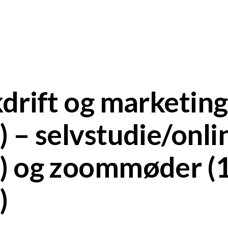
kdrift og marketing
) – selvstudie/onli
) og zoommøder (
)