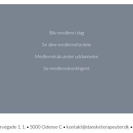
Bliv medlem i dag
Se dine medlemsfordele
Medlemskab under uddannelse
Se medlemskontingent
rvegade 1, 1. • 5000 Odense C • kontakt@dansketerapeuter.dk •