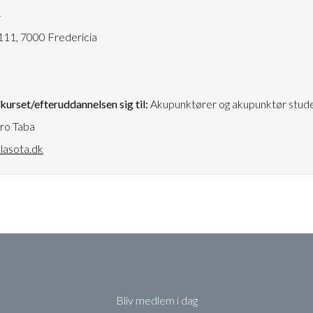
4
111, 7000 Fredericia
urset/efteruddannelsen sig til:
Akupunktører og akupunktør stud
ro Taba
lasota.dk
Bliv medlem i dag