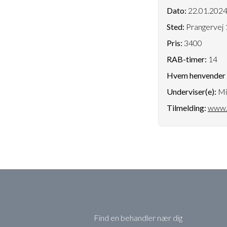
Dato:
22.01.202
Sted:
Prangervej 
Pris:
3400
RAB-timer:
14
Hvem henvender k
Underviser(e):
Mi
Tilmelding:
www.
Find en behandler nær dig