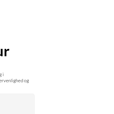
ur
 i
gervenlighed og