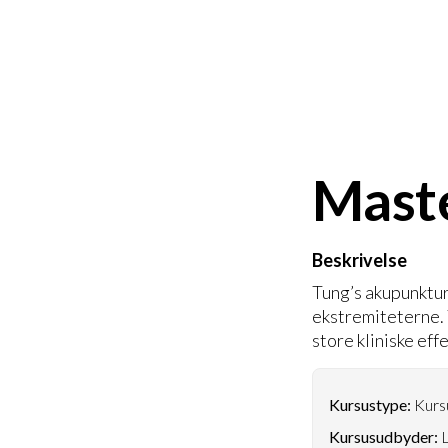
Maste
Beskrivelse
Tung’s akupunktur
ekstremiteterne.
store kliniske effe
Kursustype:
Kursu
Kursusudbyder:
L