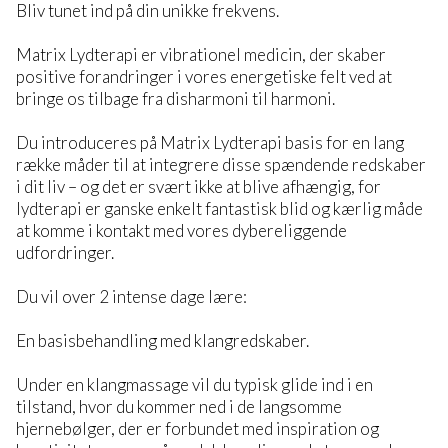
Bliv tunet ind på din unikke frekvens.
Matrix Lydterapi er vibrationel medicin, der skaber
positive forandringer i vores energetiske felt ved at
bringe os tilbage fra disharmoni til harmoni.
Du introduceres på Matrix Lydterapi basis for en lang
række måder til at integrere disse spændende redskaber
i dit liv – og det er svært ikke at blive afhængig, for
lydterapi er ganske enkelt fantastisk blid og kærlig måde
at komme i kontakt med vores dybereliggende
udfordringer.
Du vil over 2 intense dage lære:
En basisbehandling med klangredskaber.
Under en klangmassage vil du typisk glide ind i en
tilstand, hvor du kommer ned i de langsomme
hjernebølger, der er forbundet med inspiration og