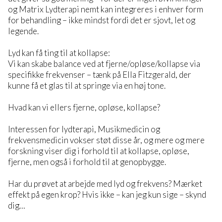
og Matrix Lydterapi nemt kan integreres i enhver form
for behandling – ikke mindst fordi det er sjovt, let og
legende.
Lyd kan få ting til at kollapse:
Vi kan skabe balance ved at fjerne/opløse/kollapse via
specifikke frekvenser – tænk på Ella Fitzgerald, der
kunne få et glas til at springe via en høj tone.
Hvad kan vi ellers fjerne, opløse, kollapse?
Interessen for lydterapi, Musikmedicin og
frekvensmedicin vokser støt disse år, og mere og mere
forskning viser dig i forhold til at kollapse, opløse,
fjerne, men også i forhold til at genopbygge.
Har du prøvet at arbejde med lyd og frekvens? Mærket
effekt på egen krop? Hvis ikke – kan jeg kun sige – skynd
dig…