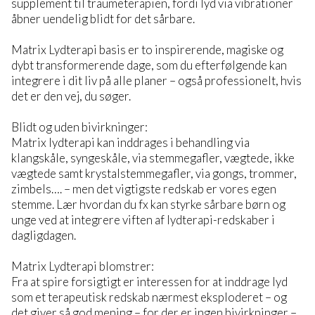
supplement til traumeterapien, fordi lyd via vibrationer
åbner uendelig blidt for det sårbare.
Matrix Lydterapi basis er to inspirerende, magiske og
dybt transformerende dage, som du efterfølgende kan
integrere i dit liv på alle planer – også professionelt, hvis
det er den vej, du søger.
Blidt og uden bivirkninger:
Matrix lydterapi kan inddrages i behandling via
klangskåle, syngeskåle, via stemmegafler, vægtede, ikke
vægtede samt krystalstemmegafler, via gongs, trommer,
zimbels…. – men det vigtigste redskab er vores egen
stemme. Lær hvordan du fx kan styrke sårbare børn og
unge ved at integrere viften af lydterapi-redskaber i
dagligdagen.
Matrix Lydterapi blomstrer:
Fra at spire forsigtigt er interessen for at inddrage lyd
som et terapeutisk redskab nærmest eksploderet – og
det giver så god mening – for der er ingen bivirkninger –