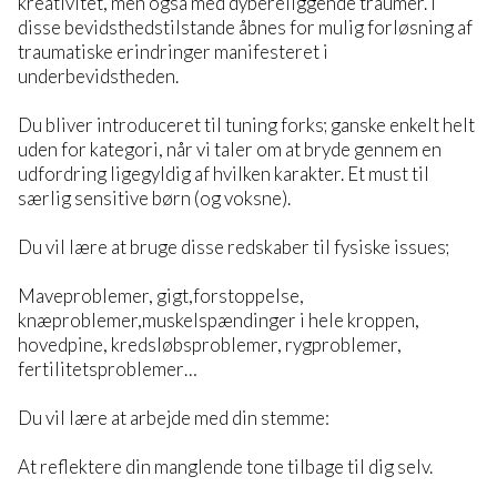
kreativitet, men også med dybereliggende traumer. I
disse bevidsthedstilstande åbnes for mulig forløsning af
traumatiske erindringer manifesteret i
underbevidstheden.
Du bliver introduceret til tuning forks; ganske enkelt helt
uden for kategori, når vi taler om at bryde gennem en
udfordring ligegyldig af hvilken karakter. Et must til
særlig sensitive børn (og voksne).
Du vil lære at bruge disse redskaber til fysiske issues;
Maveproblemer, gigt,forstoppelse,
knæproblemer,muskelspændinger i hele kroppen,
hovedpine, kredsløbsproblemer, rygproblemer,
fertilitetsproblemer…
Du vil lære at arbejde med din stemme:
At reflektere din manglende tone tilbage til dig selv.