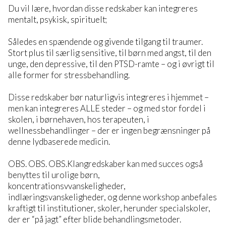
Du vil lære, hvordan disse redskaber kan integreres
mentalt, psykisk, spirituelt;
Således en spændende og givende tilgang til traumer.
Stort plus til særlig sensitive, til børn med angst, til den
unge, den depressive, til den PTSD-ramte – og i øvrigt til
alle former for stressbehandling.
Disse redskaber bør naturligvis integreres i hjemmet –
men kan integreres ALLE steder – og med stor fordel i
skolen, i børnehaven, hos terapeuten, i
wellnessbehandlinger – der er ingen begrænsninger på
denne lydbaserede medicin.
OBS. OBS. OBS.Klangredskaber kan med succes også
benyttes til urolige børn,
koncentrationsvvanskeligheder,
indlæringsvanskeligheder, og denne workshop anbefales
kraftigt til institutioner, skoler, herunder specialskoler,
der er “på jagt” efter blide behandlingsmetoder.