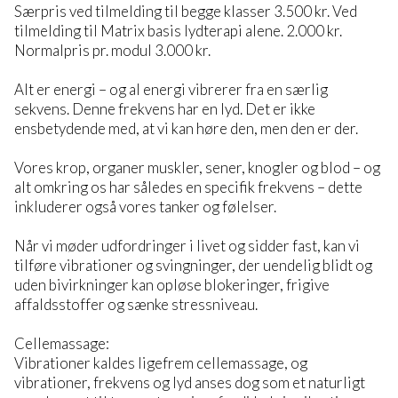
Særpris ved tilmelding til begge klasser 3.500 kr. Ved
tilmelding til Matrix basis lydterapi alene. 2.000 kr.
Normalpris pr. modul 3.000 kr.
Alt er energi – og al energi vibrerer fra en særlig
sekvens. Denne frekvens har en lyd. Det er ikke
ensbetydende med, at vi kan høre den, men den er der.
Vores krop, organer muskler, sener, knogler og blod – og
alt omkring os har således en specifik frekvens – dette
inkluderer også vores tanker og følelser.
Når vi møder udfordringer i livet og sidder fast, kan vi
tilføre vibrationer og svingninger, der uendelig blidt og
uden bivirkninger kan opløse blokeringer, frigive
affaldsstoffer og sænke stressniveau.
Cellemassage:
Vibrationer kaldes ligefrem cellemassage, og
vibrationer, frekvens og lyd anses dog som et naturligt