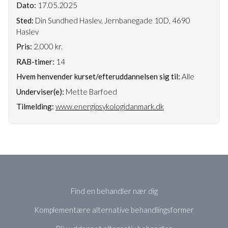
Dato:
17.05.2025
Sted:
Din Sundhed Haslev, Jernbanegade 10D, 4690
Haslev
Pris:
2.000 kr.
RAB-timer:
14
Hvem henvender kurset/efteruddannelsen sig til:
Alle
Underviser(e):
Mette Barfoed
Tilmelding:
www.energipsykologidanmark.dk
Find en behandler nær dig
Komplementære alternative behandlingsformer