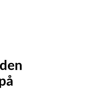
 den
 på