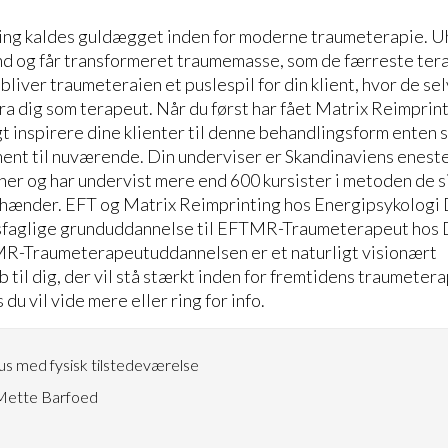
ing kaldes guldægget inden for moderne traumeterapie. Uh
 ind og får transformeret traumemasse, som de færreste ter
liver traumeteraien et puslespil for din klient, hvor de se
a dig som terapeut. Når du først har fået Matrix Reimprintin
ligt inspirere dine klienter til denne behandlingsform ente
ent til nuværende. Din underviser er Skandinaviens enest
er og har undervist mere end 600 kursister i metoden de si
 hænder. EFT og Matrix Reimprinting hos Energipsykologi 
sfaglige grunduddannelse til EFTMR-Traumeterapeut hos
R-Traumeterapeutuddannelsen er et naturligt visionært
til dig, der vil stå stærkt inden for fremtidens traumeterap
du vil vide mere eller ring for info.
s med fysisk tilstedeværelse
ette Barfoed
5