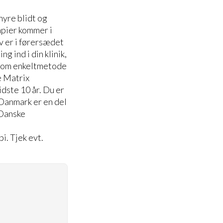
yre blidt og
apier kommer i
lv er i førersædet
g ind i din klinik,
n som enkeltmetode
e Matrix
dste 10 år. Du er
Danmark er en del
 Danske
i. Tjek evt.