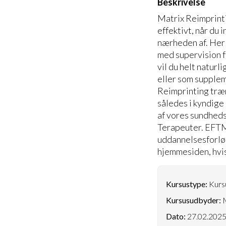
Beskrivelse
Matrix Reimprint
effektivt, når du
nærheden af. Her b
med supervision fr
vil du helt natur
eller som supplem
Reimprinting træn
således i kyndige
af vores sundhed
Terapeuter. EFTM
uddannelsesforløb 
hjemmesiden, hvis 
Kursustype:
Kursu
Kursusudbyder:
M
Dato:
27.02.202