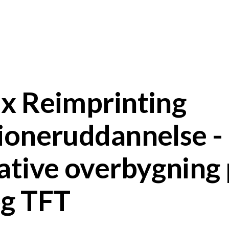
x Reimprinting
ioneruddannelse -
ative overbygning
og TFT