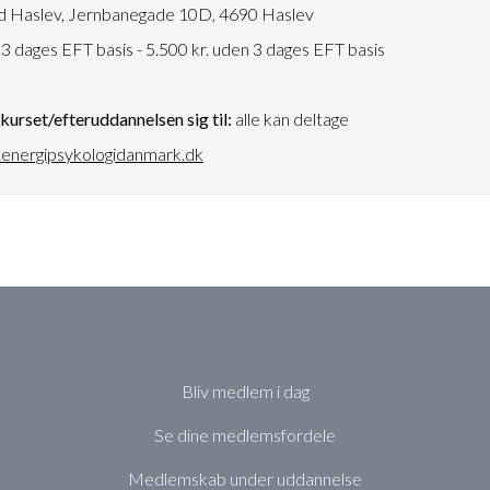
 Haslev, Jernbanegade 10D, 4690 Haslev
. 3 dages EFT basis - 5.500 kr. uden 3 dages EFT basis
urset/efteruddannelsen sig til:
alle kan deltage
energipsykologidanmark.dk
Bliv medlem i dag
Se dine medlemsfordele
Medlemskab under uddannelse