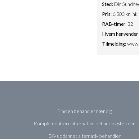
Sted:
Din Sundhed
Pris:
6.500 kr. ink
RAB-timer:
32
Hvem henvender k
Tilmelding:
www.
Find en behandler nær dig
Komplementære alternative behandlingsformer
Bliv uddannet alternativ behandler