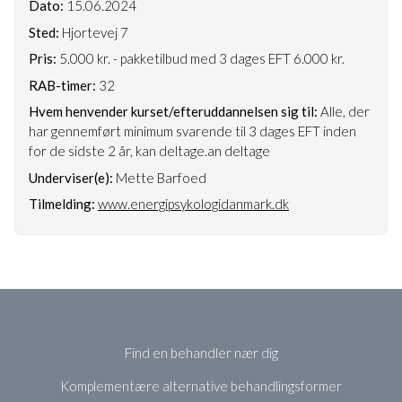
Dato:
15.06.2024
Sted:
Hjortevej 7
Pris:
5.000 kr. - pakketilbud med 3 dages EFT 6.000 kr.
RAB-timer:
32
Hvem henvender kurset/efteruddannelsen sig til:
Alle, der
har gennemført minimum svarende til 3 dages EFT inden
for de sidste 2 år, kan deltage.an deltage
Underviser(e):
Mette Barfoed
Tilmelding:
www.energipsykologidanmark.dk
Find en behandler nær dig
Komplementære alternative behandlingsformer