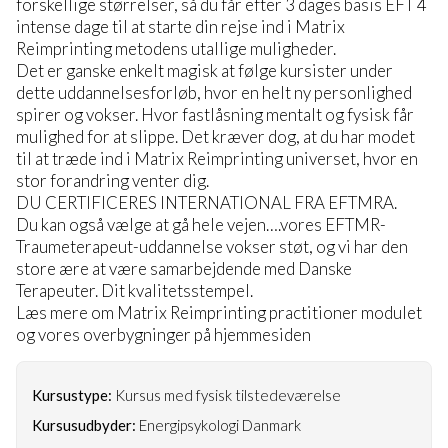
forskellige størrelser, så du får efter 3 dages basis EFT 4
intense dage til at starte din rejse ind i Matrix
Reimprinting metodens utallige muligheder.
Det er ganske enkelt magisk at følge kursister under
dette uddannelsesforløb, hvor en helt ny personlighed
spirer og vokser. Hvor fastlåsning mentalt og fysisk får
mulighed for at slippe. Det kræver dog, at du har modet
til at træde ind i Matrix Reimprinting universet, hvor en
stor forandring venter dig.
DU CERTIFICERES INTERNATIONAL FRA EFTMRA.
Du kan også vælge at gå hele vejen….vores EFTMR-
Traumeterapeut-uddannelse vokser støt, og vi har den
store ære at være samarbejdende med Danske
Terapeuter. Dit kvalitetsstempel.
Læs mere om Matrix Reimprinting practitioner modulet
og vores overbygninger på hjemmesiden
Kursustype:
Kursus med fysisk tilstedeværelse
Kursusudbyder:
Energipsykologi Danmark