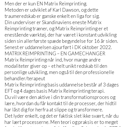
Men der er kun EN Matrix Reimprinting.
Metoden er udviklet af Karl Dawson, og dette
traumeredskab er ganske enkelt en liga for sig.
Din underviser er Skandinaviens eneste Matrix
Reimprinting træner, og Matrix Reimprinting er et
enestående værktøj, der har været i konstant udvikling
siden sin allerførste spæde begyndelse for 16 år siden.
Senest er uddannelsen ajourført i DK oktober 2022.
MATRIX REIMPRINTING – EN GAMECHANGER
Matrix Reimprinting når ind, hvor mange andre
modaliteter giver op – et helt unikt redskab til den
personlige udvikling, men også til den professionelle
behandler/terapeut
Matrix Reimprinting basis uddannelse består af 3 dages
EFT og 4 dages basis Matrix Reimprinting terapi.
Du vil være den aktive i din transformationsproces og
lære, hvordan du får kontakt til de processer, der hidtil
har låst dig for herfra at slippe og transformere.
Det lyder enkelt, og det er faktisk slet ikke svært, når du
har lært processerne. Men teori og praksis er to meget