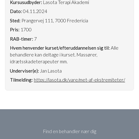
Kursusudbyder:
Lasota Terapi Akademi
Dato:
04.11.2024
Sted:
Prangervej 111, 7000 Fredericia
Pris:
1700
RAB-timer:
7
Hvem henvender kurset/efteruddannelsen sig til:
Alle
behandlere kan deltage i kurset. Massører,
idrætsskadeterapeuter mm.
Underviser(e):
Jan Lasota
Tilmelding:
https://lasota.dk/vare/met-af-ekstremiteter/
Find en behandler nær dig