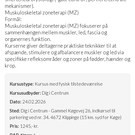
mekanismer).
Muskuloskeletal zoneterapi (MZ)
Formål:
Muskuloskeletal zoneterapi (MZ) fokuserer på
sammenhængen mellem muskler, led, fascia og
organernes funktion.
Kurserne giver deltagerne praktiske teknikker til at
afspænde, stimulere og afbalancere muskler og led via
specifikke refleksområder og zoner på fødder, hænder og
krop.
Kursustype:
Kursus med fysisk tilstedeværelse
Kursusudbyder:
Dig i Centrum
Dato:
24.02.2026
Sted:
Dig i Centrum - Gammel Køgevej 26, indkørsel til
parkering ved nr. 34. 4672 Klippinge (15 km. syd for Køge)
Pris:
1245,- kr.
RAB-timer:
6