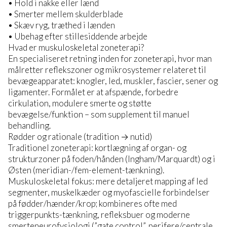
• Hold i nakke eller lænd
• Smerter mellem skulderblade
• Skæv ryg, træthed i lænden
• Ubehag efter stillesiddende arbejde
Hvad er muskuloskeletal zoneterapi?
En specialiseret retning inden for zoneterapi, hvor man
målretter reflekszoner og mikrosystemer relateret til
bevægeapparatet: knogler, led, muskler, fascier, sener og
ligamenter. Formålet er at afspænde, forbedre
cirkulation, modulere smerte og støtte
bevægelse/funktion – som supplement til manuel
behandling.
Rødder og rationale (tradition → nutid)
Traditionel zoneterapi: kortlægning af organ- og
strukturzoner på foden/hånden (Ingham/Marquardt) og i
Østen (meridian-/fem-element-tænkning).
Muskuloskeletal fokus: mere detaljeret mapping af led
segmenter, muskelkæder og myofascielle forbindelser
på fødder/hænder/krop; kombineres ofte med
triggerpunkts-tænkning, refleksbuer og moderne
smerteneurofysiologi (”gate control”, perifere/centrale