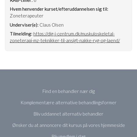
Hvem henvender kurset/efteruddannelsen sig til:
Zoneterapeuter
Underviser(e):
Claus Olsen
Tilmelding:
https://dig-i-centrum.dk/muskuloskeletal-
zoneterapi-mz-teknikker-til-ansigt-nakke-ryg-og-laend/
Find en behandler nær dig
Komplementære alternative behandlingsformer
Bliv uddannet alternativ behandler
Ønsker du at annoncere dit kursus på vores hjemmeside
Bliv medlem i dag