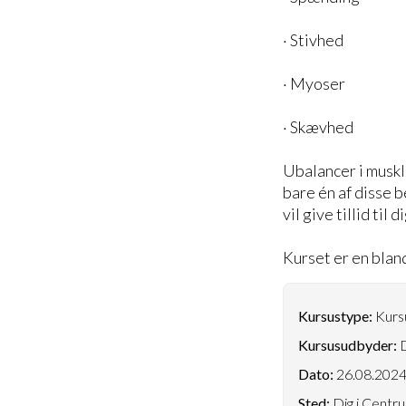
· Stivhed
· Myoser
· Skævhed
Ubalancer i muskle
bare én af disse 
vil give tillid til
Kurset er en bland
Kursustype:
Kursu
Kursusudbyder:
D
Dato:
26.08.202
Sted:
Dig i Centru