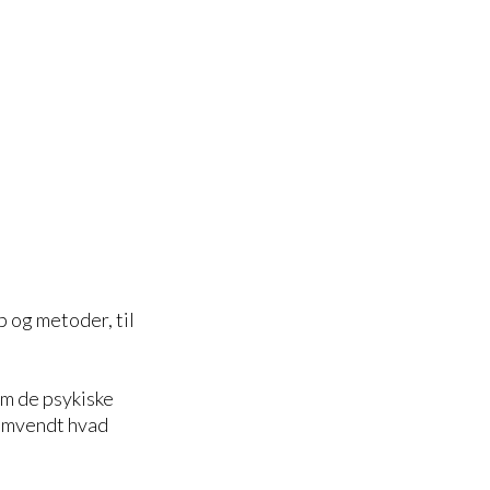
b og metoder, til
m de psykiske
 omvendt hvad