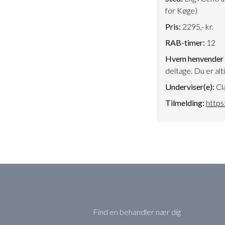
for Køge)
Pris:
2295,- kr.
RAB-timer:
12
Hvem henvender k
deltage. Du er alt
Underviser(e):
Cl
Tilmelding:
https
Find en behandler nær dig