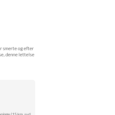
er smerte og efter
se, denne lettelse
ppinge (15 km. syd