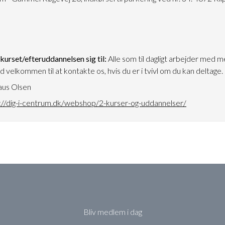
urset/efteruddannelsen sig til:
Alle som til dagligt arbejder med 
id velkommen til at kontakte os, hvis du er i tvivl om du kan deltage.
aus Olsen
://dig-i-centrum.dk/webshop/2-kurser-og-uddannelser/
Bliv medlem i dag