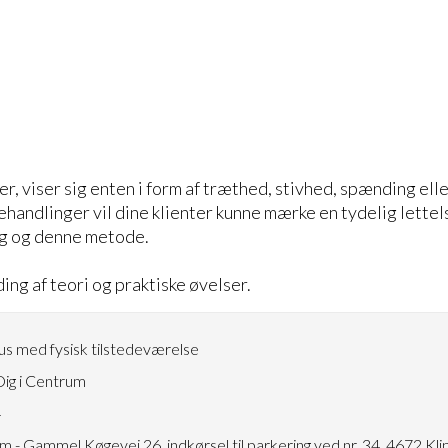
r, viser sig enten i form af træthed, stivhed, spænding ell
behandlinger vil dine klienter kunne mærke en tydelig lettel
 dig og denne metode.
ing af teori og praktiske øvelser.
s med fysisk tilstedeværelse
ig i Centrum
4
m - Gammel Køgevej 26, indkørsel til parkering ved nr. 34. 4672 Kli