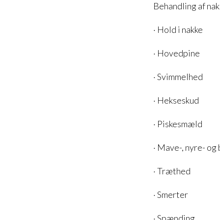
Behandling af nakk
· Hold i nakke
· Hovedpine
· Svimmelhed
· Hekseskud
· Piskesmæld
· Mave-, nyre- og
· Træthed
· Smerter
· Spænding