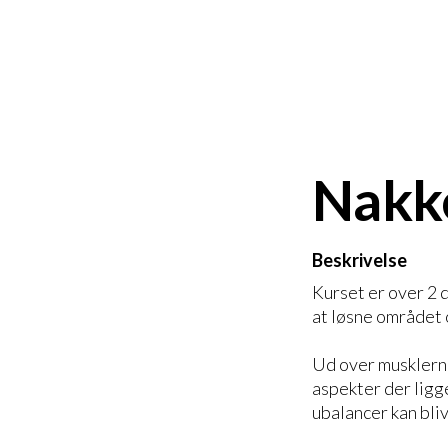
Nakk
Beskrivelse
Kurset er over 2 d
at løsne området 
Ud over musklern
aspekter der ligg
ubalancer kan bliv