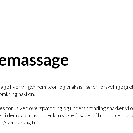
emassage
age hvor vi igennem teori og praksis, lærer forskellige gre
omkring nakken.
es tonus ved overspænding og underspænding snakker vi o
er i dem og om hvad der kan være årsagen til ubalancer og
e/være årsag til.