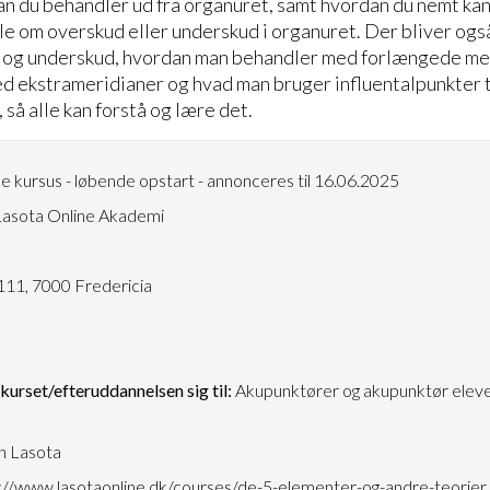
n du behandler ud fra organuret, samt hvordan du nemt ka
ale om overskud eller underskud i organuret. Der bliver o
d og underskud, hvordan man behandler med forlængede mer
 ekstrameridianer og hvad man bruger influentalpunkter ti
, så alle kan forstå og lære det.
e kursus - løbende opstart - annonceres til 16.06.2025
asota Online Akademi
5
111, 7000 Fredericia
urset/efteruddannelsen sig til:
Akupunktører og akupunktør eleve
n Lasota
://www.lasotaonline.dk/courses/de-5-elementer-og-andre-teorier