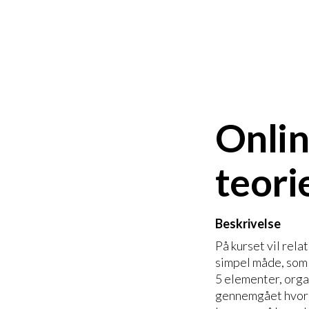
Onlin
teori
Beskrivelse
På kurset vil rel
simpel måde, som 
5 elementer, orga
gennemgået hvord