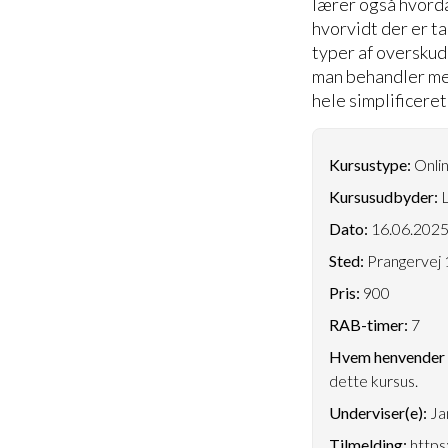
lærer også hvorda
hvorvidt der er t
typer af oversku
man behandler med
hele simplificeret
Kursustype:
Onlin
Kursusudbyder:
L
Dato:
16.06.202
Sted:
Prangervej 
Pris:
900
RAB-timer:
7
Hvem henvender k
dette kursus.
Underviser(e):
Ja
Tilmelding:
https