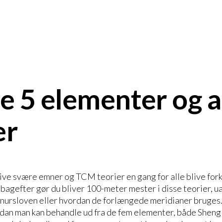
e 5 elementer og 
er
ative svære emner og TCM teorier en gang for alle blive fork
bagefter gør du bliver 100-meter mester i disse teorier, u
nursloven eller hvordan de forlængede meridianer bruges. 
an man kan behandle ud fra de fem elementer, både Sheng 