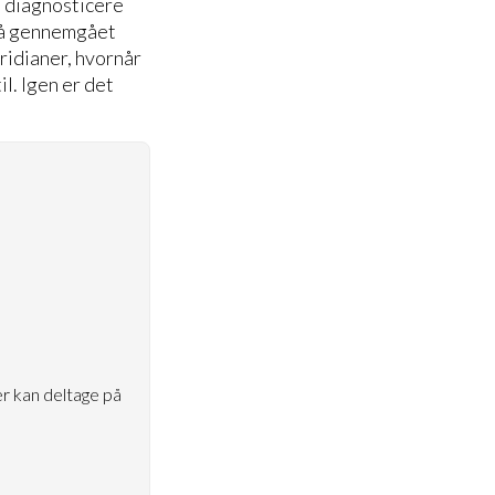
n diagnosticere
gså gennemgået
idianer, hvornår
l. Igen er det
r kan deltage på