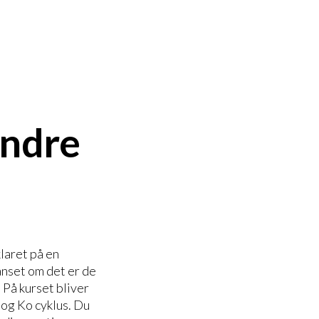
andre
laret på en
anset om det er de
På kurset bliver
og Ko cyklus. Du